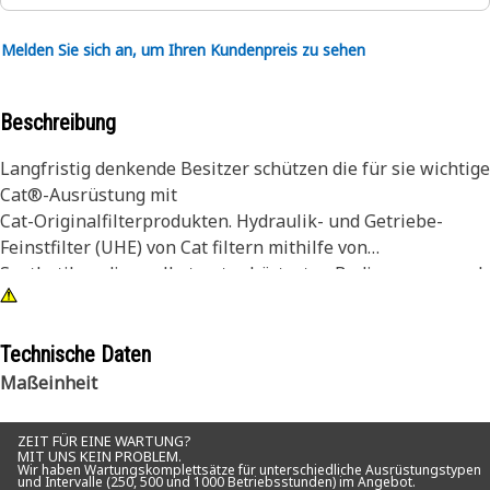
Melden Sie sich an, um Ihren Kundenpreis zu sehen
Beschreibung
Langfristig denkende Besitzer schützen die für sie wichtige
Cat®-Ausrüstung mit
Cat-Originalfilterprodukten. Hydraulik- und Getriebe-
Feinstfilter (UHE) von Cat filtern mithilfe von
Synthetikmedien selbst unter härtesten Bedingungen noch
mehr Feinpartikel heraus und gewährleisten so eine
optimale Sauberkeitskontrolle.
Technische Daten
Die Wahl des Filters scheint keine wichtige Entscheidung
Maßeinheit
zu sein, ein falscher Filter kann jedoch zu schnellerem
Verschleiß führen und Ihre Maschinen beschädigen. Cat-
ZEIT FÜR EINE WARTUNG?
Hydraulikfilter bieten z. B. den besten Schutz vor
MIT UNS KEIN PROBLEM.
Wir haben Wartungskomplettsätze für unterschiedliche Ausrüstungstypen
Verunreinigungen und Abrasivstoffen, damit die engen
und Intervalle (250, 500 und 1000 Betriebsstunden) im Angebot.