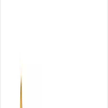
Vorteile:
• Unser proprietäres Filtermedium bietet unübertroffenen
Schutz
• Verbesserte Partikelrückhaltefähigkeit
• Höhere Beständigkeit gegen Druckverlust