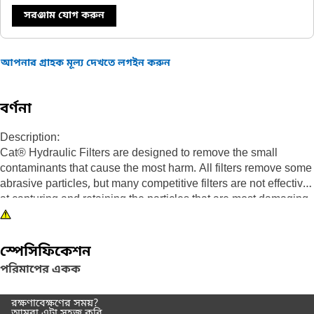
সরঞ্জাম যোগ করুন
আপনার গ্রাহক মূল্য দেখতে লগইন করুন
বর্ণনা
Description:
Cat® Hydraulic Filters are designed to remove the small
contaminants that cause the most harm. All filters remove some
abrasive particles, but many competitive filters are not effective
at capturing and retaining the particles that are most damaging
to sensitive fuel system components. Caterpillar testing proves
Cat filters provide superior protection. Every Cat machine
performs better with genuine Cat parts. Not only do our filters
স্পেসিফিকেশন
improve performance, they also protect vital components
পরিমাপের একক
leading to longer life and higher resale value. For additional
protection, advanced efficiency filters can be used in place of
রক্ষণাবেক্ষণের সময়?
standard efficiency elements.
আমরা এটা সহজ করি