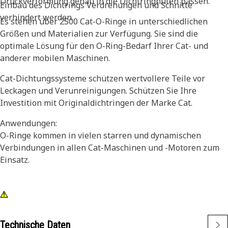
Druckverformung genau in die Dichtringnuten passen.
Einbau des Dichtrings Verdrehungen und Schnitte
verhindert werden.
Es stehen über 2500 Cat-O-Ringe in unterschiedlichen
Größen und Materialien zur Verfügung. Sie sind die
optimale Lösung für den O-Ring-Bedarf Ihrer Cat- und
anderer mobilen Maschinen.
Cat-Dichtungssysteme schützen wertvollere Teile vor
Leckagen und Verunreinigungen. Schützen Sie Ihre
Investition mit Originaldichtringen der Marke Cat.
Anwendungen:
O-Ringe kommen in vielen starren und dynamischen
Verbindungen in allen Cat-Maschinen und -Motoren zum
Einsatz.
Technische Daten