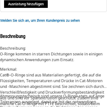
Ausrüstung hinzufügen
Melden Sie sich an, um Ihren Kundenpreis zu sehen
Beschreibung
Beschreibung:
O-Ringe kommen in starren Dichtungen sowie in einigen
dynamischen Anwendungen zum Einsatz.
Merkmal:
Cat®-O-Ringe sind aus Materialien gefertigt, die auf die
Flüssigkeiten, Temperaturen und Drücke in Cat-Motoren
und -Maschinen abgestimmt sind. Sie zeichnen sich durch
Verschleißfestigkeit und Druckverformungsbeständigkeit
Abmessungstechnisch sind unsere O-Ringe stets auf enge
aus und sind vor Spaltextrusion geschützt. Zudem sind
Toleranzen ausgelegt, damit sie mit der notwendigen
manche Cat-O-Ringe mit PTFE beschichtet, sodass beim