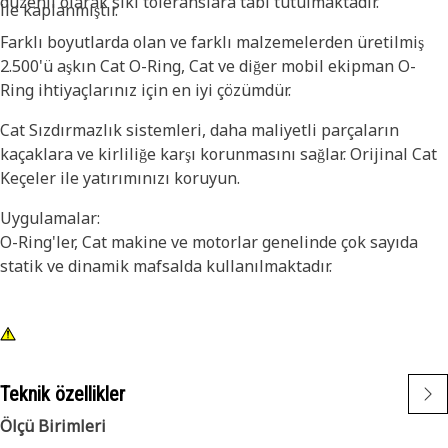
düzenli olarak sıkı toleranslara tabi tutulmaktadır.
ile kaplanmıştır.
Farklı boyutlarda olan ve farklı malzemelerden üretilmiş
2.500'ü aşkın Cat O-Ring, Cat ve diğer mobil ekipman O-
Ring ihtiyaçlarınız için en iyi çözümdür.
Cat Sızdırmazlık sistemleri, daha maliyetli parçaların
kaçaklara ve kirliliğe karşı korunmasını sağlar. Orijinal Cat
Keçeler ile yatırımınızı koruyun.
Uygulamalar:
O-Ring'ler, Cat makine ve motorlar genelinde çok sayıda
statik ve dinamik mafsalda kullanılmaktadır.
Teknik özellikler
Ölçü Birimleri