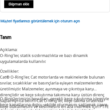
Ekipman ekle
Müşteri fiyatlarınızı görüntülemek için oturum açın
Tanım
Açıklama:
O-Ring'ler, statik sızdırmazlıkta ve bazı dinamik
uygulamalarda kullanılır.
Özellikler:
Cat® O-Ring'ler, Cat motorlarda ve makinelerde bulunan
sıvılar, sıcaklıklar ve basınçlarla eşleşen malzemelerden
üretilmiştir. Malzemeler, aşınmaya ve çıkıntıya karşı
dirençlidir ve keçe sıkıştırma takımına karşı üstün direnç
O-Ring'lerimizin boyutları, gerekli keçe sıkıştırma işlemiyle
sağlar. Ayrıca belirli Cat O-Ring'ler, keçe takma sırasında
keçe kanallarına doğru şekilde oturmasını sağlamak üzere
keçe bükülmesini ve kesilmesini en aza indirmek için PTFE