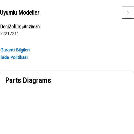
Uyumlu Modeller
Deni̇Zci̇Li̇k şAnzimani
7221
7211
Garanti Bilgileri
İade Politikası
Parts Diagrams