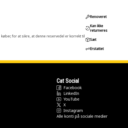
Renoveret
Kan ikke
returneres
øber, for at sikre, at denne reservedel er korrekt til
Sæt
Erstattet
Cat Social
Facebook
LinkedIn
YouTube
X
Instagram
Alle konti på sociale medier