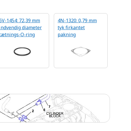
6V-1454: 72,39 mm
4N-1320: 0,79 mm
indvendig diameter
tyk firkantet
tætnings-O-ring
pakning