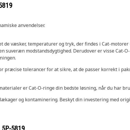
5819
ynamiske anvendelser.
set de væsker, temperaturer og tryk, der findes i Cat-motore
en suveræn modstandsdygtighed. Derudover er visse Cat-O-
ningen.
r præcise tolerancer for at sikre, at de passer korrekt i p
materialer er Cat-O-ringe din bedste løsning, når du har brug
ækager og kontaminering. Beskyt din investering med origi
r
5P-5819