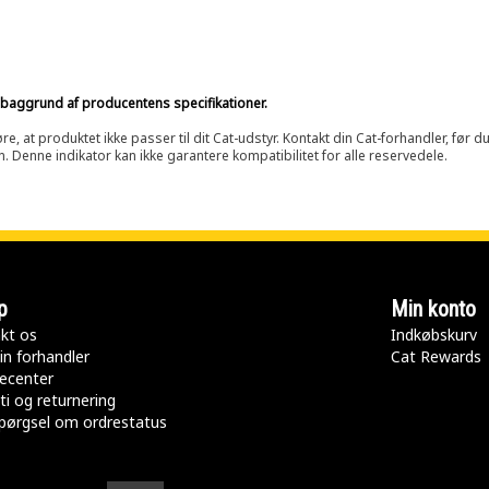
på baggrund af producentens specifikationer.
at produktet ikke passer til dit Cat-udstyr. Kontakt din Cat-forhandler, før du k
n. Denne indikator kan ikke garantere kompatibilitet for alle reservedele.
p
Min konto
kt os
Indkøbskurv
in forhandler
Cat Rewards
ecenter
ti og returnering
pørgsel om ordrestatus