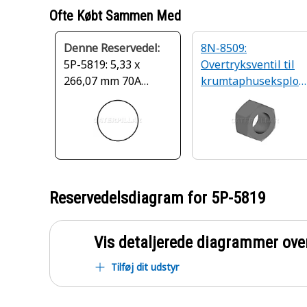
Ofte Købt Sammen Med
Denne Reservedel:
8N-8509:
5P-5819: 5,33 x
Overtryksventil til
266,07 mm 70A
krumtaphuseksplos
VMQ-O-ring
on
Reservedelsdiagram for
5P-5819
Vis detaljerede diagrammer ove
Tilføj dit udstyr