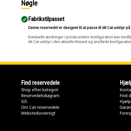
Nøgle
Fabrikstilpasset
Denne reservedel er designet til at passe til dit Cat-udstyr 
Eventuelle ændringer i producentens konfiguration kan medføre, 
dit Cat-udstyr i den aktuelle tilstand og anslåede konfiguratio
Find reservedele
Hjæl
Shop efter kategori
Konta
Reservedelsdiagram
Find d
SIS
Hjælp
Om Cat-reservedele
Garan
Webstedsoversigt
Fores