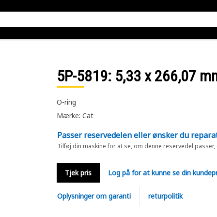
5P-5819
: 5,33 x 266,07 
O-ring
Mærke: Cat
Passer reservedelen eller ønsker du repara
Tilføj din maskine for at se, om denne reservedel passer,
Tjek pris
Log på for at kunne se din kundepr
Oplysninger om garanti
returpolitik