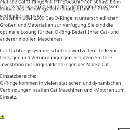
manche Cat O-Ringe mit PTFE beschichtet, sodass beim
Druckverformung genau in die Dichtringnuten passen.
Einbau des Dichtrings Verdrehungen und Schnitte
verhindert werden.
Es stehen über 2500 Cat-O-Ringe in unterschiedlichen
Größen und Materialien zur Verfügung. Sie sind die
optimale Lösung für den O-Ring-Bedarf Ihrer Cat- und
anderer mobilen Maschinen.
Cat-Dichtungssysteme schützen wertvollere Teile vor
Leckagen und Verunreinigungen. Schützen Sie Ihre
Investition mit Originaldichtringen der Marke Cat.
Einsatzbereiche:
O-Ringe kommen in vielen statischen und dynamischen
Verbindungen in allen Cat Maschinen und -Motoren zum
Einsatz.