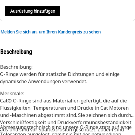
Ausrüstung hinzufügen
Melden Sie sich an, um Ihren Kundenpreis zu sehen
Beschreibung
Beschreibung:
O-Ringe werden für statische Dichtungen und einige
dynamische Anwendungen verwendet.
Merkmale:
Cat® O-Ringe sind aus Materialien gefertigt, die auf die
Flüssigkeiten, Temperaturen und Drücke in Cat Motoren
und -Maschinen abgestimmt sind. Sie zeichnen sich durch
Verschleißfestigkeit und Druckverformungsbeständigkeit
Abmessungstechnisch sind unsere O-Ringe stets auf enge
aus und sind vor Spaltextrusion geschützt. Zudem sind
Toleranzen ausgelegt, damit sie mit der notwendigen