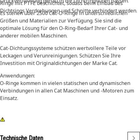
Druckverformung genau in die Dichtringnuten passen.
Ringe mit PTFE beschichtet, sodass beim Einbau des
Dichtrings Verdrehungen und Schnitte verhindert werden.
Es stehen über 2500 Cat-O-Ringe in unterschiedlichen
Größen und Materialien zur Verfügung. Sie sind die
optimale Lösung für den O-Ring-Bedarf Ihrer Cat- und
anderer mobilen Maschinen.
Cat-Dichtungssysteme schützen wertvollere Teile vor
Leckagen und Verunreinigungen. Schützen Sie Ihre
Investition mit Originaldichtungen der Marke Cat.
Anwendungen:
O-Ringe kommen in vielen statischen und dynamischen
Verbindungen in allen Cat Maschinen und -Motoren zum
Einsatz.
Technische Daten