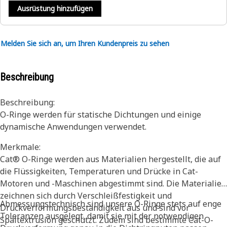
Ausrüstung hinzufügen
Melden Sie sich an, um Ihren Kundenpreis zu sehen
Beschreibung
Beschreibung:
O-Ringe werden für statische Dichtungen und einige
dynamische Anwendungen verwendet.
Merkmale:
Cat® O-Ringe werden aus Materialien hergestellt, die auf
die Flüssigkeiten, Temperaturen und Drücke in Cat-
Motoren und -Maschinen abgestimmt sind. Die Materialien
zeichnen sich durch Verschleißfestigkeit und
Abmessungstechnisch sind unsere O-Ringe stets auf enge
Druckverformungsbeständigkeit aus und sind vor
Toleranzen ausgelegt, damit sie mit der notwendigen
Spaltextrusion geschützt. Zudem sind bestimmte Cat-O-