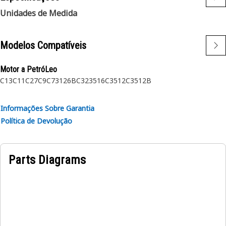
Unidades de Medida
Modelos Compatíveis
Motor a PetróLeo
C13
C11
C27
C9
C7
3126B
C32
3516C
3512C
3512B
Informações Sobre Garantia
Política de Devolução
Parts Diagrams