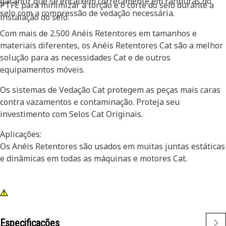
garantir que se encaixem corretamente em ranhuras do
PTFE para minimizar a torção e o corte do selo durante a
selo com a compressão de vedação necessária.
instalação do selo.
Com mais de 2.500 Anéis Retentores em tamanhos e
materiais diferentes, os Anéis Retentores Cat são a melhor
solução para as necessidades Cat e de outros
equipamentos móveis.
Os sistemas de Vedação Cat protegem as peças mais caras
contra vazamentos e contaminação. Proteja seu
investimento com Selos Cat Originais.
Aplicações:
Os Anéis Retentores são usados em muitas juntas estáticas
e dinâmicas em todas as máquinas e motores Cat.
Especificações