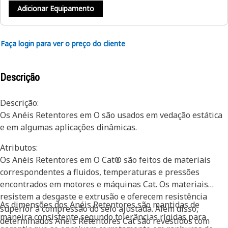
Adicionar Equipamento
Faça login para ver o preço do cliente
Descrição
Descrição:
Os Anéis Retentores em O são usados em vedação estática
e em algumas aplicações dinâmicas.
Atributos:
Os Anéis Retentores em O Cat® são feitos de materiais
correspondentes a fluidos, temperaturas e pressões
encontrados em motores e máquinas Cat. Os materiais
resistem a desgaste e extrusão e oferecem resistência
As dimensões dos Anéis Retentores são mantidas de
superior à compressão do selo ajustada. Além disso,
maneira consistente segundo tolerâncias rígidas para
determinados Anéis Retentores Cat são revestidos com