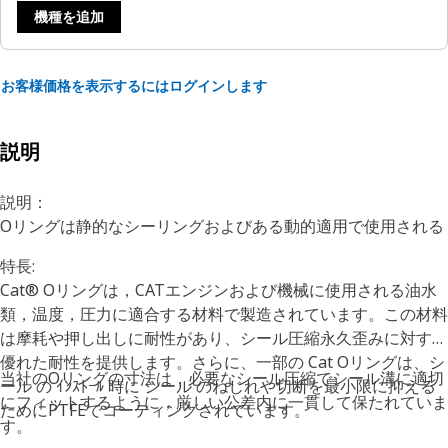
機種を追加
お客様価格を表示するにはログインします
説明
説明：
Oリングは静的なシーリングおよびある動的適用で使用される
特長:
Cat® Oリングは，CATエンジンおよび機械に使用される油水
類，温度，圧力に適合する材料で製造されています。この材料
は摩耗や押し出しに耐性があり、シール圧縮永久歪みに対する
優れた耐性を提供します。さらに、一部の Cat Oリングは、シ
当社のOリングの寸法は，必要なシール圧縮でシール溝に適切
ール の ｲﾝｽﾄｰﾙ 時に シール のねじれや切断を最小限に抑える
にフィットするように，厳しい公差内に一貫して保たれていま
ためにPTFEでコーティングされています。
す。