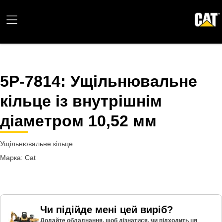
5P-7814
: Ущільнювальне
кільце із внутрішнім
діаметром 10,52 мм
Ущільнювальне кільце
Марка: Cat
Чи підійде мені цей виріб?
Додайте обладнання, щоб дізнатися, чи підходить ця