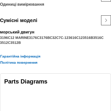
Одиниці вимірювання
Сумісні моделі
морський двигун
3196
C12 MARINE
3176C
3176B
C32
C7
C-12
3616
C12
3516B
3516C
3512C
3512B
Гарантійна інформація
Політика повернення
Parts Diagrams