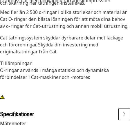
tätningsspår med nödvändig tätningskompression.
och skärning när tätningen installeras.
Med fler än 2 500 o-ringar i olika storlekar och material är
Cat O-ringar den bästa lösningen för att möta dina behov
av o-ringar för Cat-utrustning och annan mobil utrustning.
Cat tätningssystem skyddar dyrbarare delar mot läckage
och föroreningar. Skydda din investering med
originaltätningar från Cat.
Tillämpningar:
O-ringar används i många statiska och dynamiska
förbindelser i Cat-maskiner och -motorer.
Specifikationer
Mätenheter