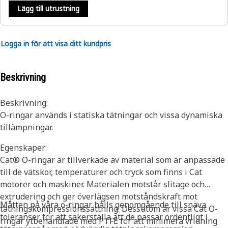
Lägg till utrustning
Logga in för att visa ditt kundpris
Beskrivning
Beskrivning:
O-ringar används i statiska tätningar och vissa dynamiska
tillämpningar.
Egenskaper:
Cat® O-ringar är tillverkade av material som är anpassade
till de vätskor, temperaturer och tryck som finns i Cat
motorer och maskiner. Materialen motstår slitage och
extrudering och ger överlägsen motståndskraft mot
Måtten på våra o-ringar hålls genomgående till snäva
tätningskompressionssättning. Dessutom är vissa Cat O-
toleranser för att säkerställa att de passar ordentligt i
ringar ytbehandlade med PTFE för att minimera vridning