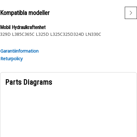
Kompatibla modeller
Mobil Hydraulkraftenhet
329D L
385C
365C L
325D L
325C
325D
324D LN
330C
Garantiinformation
Returpolicy
Parts Diagrams