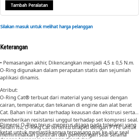
Tambah Peralatan
Silakan masuk untuk melihat harga pelanggan
Keterangan
• Pemasangan akhir, Dikencangkan menjadi 4,5 ± 0,5 N.m.
O-Ring digunakan dalam perapatan statis dan sejumlah
aplikasi dinamis.
Atribut:
O-Ring Cat® terbuat dari material yang sesuai dengan
cairan, temperatur, dan tekanan di engine dan alat berat
Cat. Bahan ini tahan terhadap keausan dan ekstrusi serta
memberikan resistansi unggul terhadap set kompresi seal.
Dimensi O-Ring terus-menerus dijaga pada toleransi yang
Selain itu, O-Ring Cat tertentu dilapisi dengan PTFE untuk
ketat untuk memastikannya terpasang pas ke alur seal
meminimalkan puntiran dan pemotongan seal selama