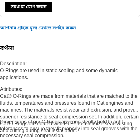
সরঞ্জাম যোগ করুন
আপনার গ্রাহক মূল্য দেখতে লগইন করুন
বর্ণনা
Description:
O-Rings are used in static sealing and some dynamic
applications.
Attributes:
Cat® O-Rings are made from materials that are matched to the
fluids, temperatures and pressures found in Cat engines and
machines. The materials resist wear and extrusion, and provide
superior resistance to seal compression set. In addition, certain
Dimensions of our O-Rings are consistently held to tight
Cat O-Rings are coated with PTFE to minimize seal twisting
tolerances to ensure they fit properly into seal grooves with the
and cutting during seal installation.
necessary seal compression.