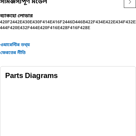
সামঞ্জস্যপূর্ণ মডেল
ব্যাকহো লোডার
420F2
442E
430E
430F
414E
416F2
446D
446B
422F
434E
422E
434F
432E
444F
420E
432F
444E
420F
416E
428F
416F
428E
ওয়ারেন্টির তথ্য়
ফেরতের নীতি
Parts Diagrams