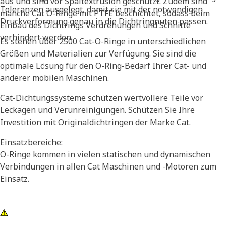
aus und sind vor Spaltextrusion geschützt. Zudem sind
Toleranzen ausgelegt, damit sie mit der notwendigen
manche Cat O-Ringe mit PTFE beschichtet, sodass beim
Druckverformung genau in die Dichtringnuten passen.
Einbau des Dichtrings Verdrehungen und Schnitte
verhindert werden.
Es stehen über 2500 Cat-O-Ringe in unterschiedlichen
Größen und Materialien zur Verfügung. Sie sind die
optimale Lösung für den O-Ring-Bedarf Ihrer Cat- und
anderer mobilen Maschinen.
Cat-Dichtungssysteme schützen wertvollere Teile vor
Leckagen und Verunreinigungen. Schützen Sie Ihre
Investition mit Originaldichtringen der Marke Cat.
Einsatzbereiche:
O-Ringe kommen in vielen statischen und dynamischen
Verbindungen in allen Cat Maschinen und -Motoren zum
Einsatz.