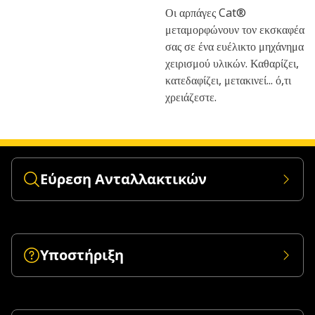
Οι αρπάγες Cat®
μεταμορφώνουν τον εκσκαφέα
σας σε ένα ευέλικτο μηχάνημα
χειρισμού υλικών. Καθαρίζει,
κατεδαφίζει, μετακινεί... ό,τι
χρειάζεστε.
Εύρεση Ανταλλακτικών
Υποστήριξη