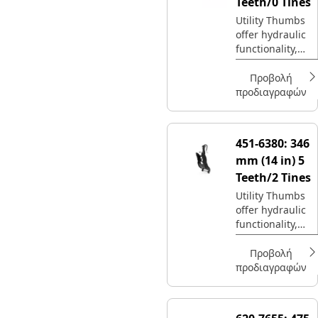
Teeth/0 Tines
Utility Thumbs
offer hydraulic
functionality,
with maximum
interchangeabilit
Προβολή
y.
προδιαγραφών
451-6380:
346
mm (14 in) 5
Teeth/2 Tines
Utility Thumbs
offer hydraulic
functionality,
with maximum
interchangeabilit
Προβολή
y.
προδιαγραφών