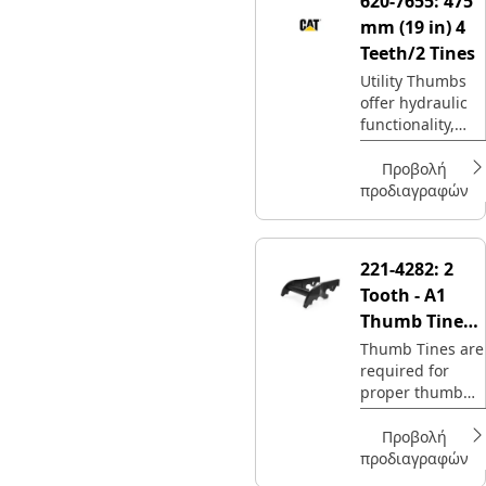
620-7655:
475
mm (19 in) 4
Teeth/2 Tines
Utility Thumbs
offer hydraulic
functionality,
with maximum
interchangeabilit
Προβολή
y.
προδιαγραφών
221-4282:
2
Tooth - A1
Thumb Tine
Type
Thumb Tines are
required for
proper thumb
operation.
Προβολή
προδιαγραφών