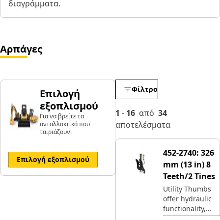
διαγράμματα.
Αρπάγες
Φίλτρο
Επιλογή
εξοπλισμού
1
-
16
από
34
Για να βρείτε τα
αποτελέσματα
ανταλλακτικά που
ταιριάζουν.
452-2740:
326
Επιλογή εξοπλισμού
mm (13 in) 8
Teeth/2 Tines
Utility Thumbs
offer hydraulic
functionality,
with maximum