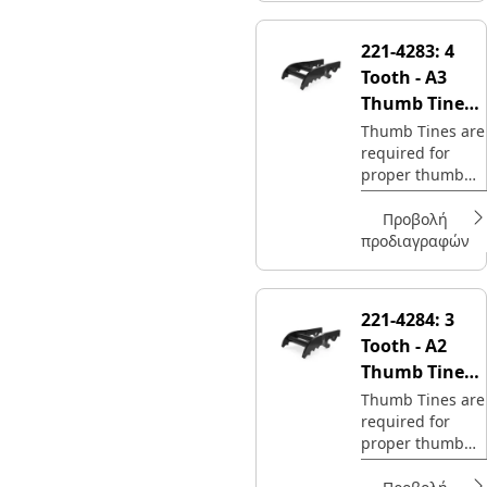
221-4283:
4
Tooth - A3
Thumb Tine
Type
Thumb Tines are
required for
proper thumb
operation.
Προβολή
προδιαγραφών
221-4284:
3
Tooth - A2
Thumb Tine
Type
Thumb Tines are
required for
proper thumb
operation.