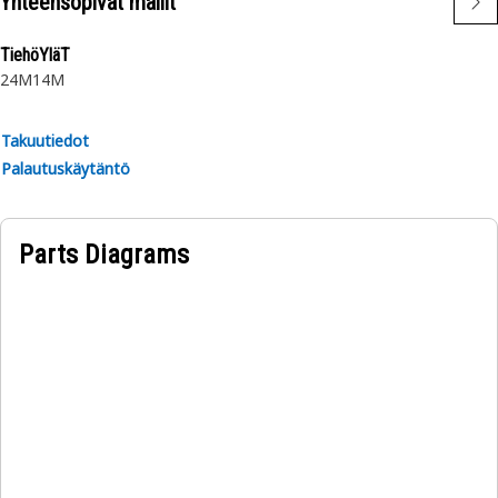
Yhteensopivat mallit
TiehöYläT
24M
14M
Takuutiedot
Palautuskäytäntö
Parts Diagrams