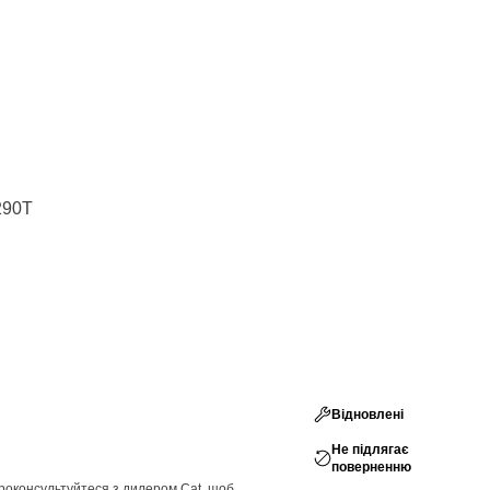
290T
Відновлені
Не підлягає
поверненню
проконсультуйтеся з дилером Cat, щоб