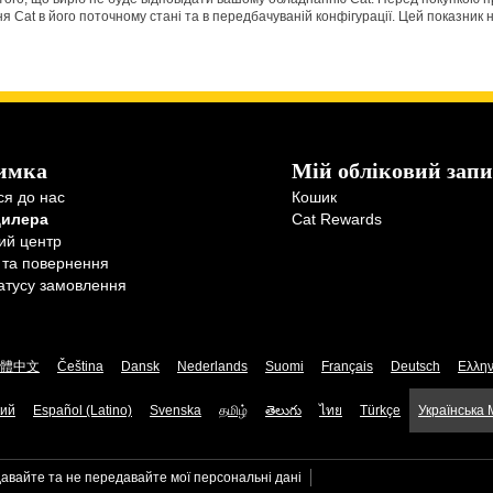
Cat в його поточному стані та в передбачуваній конфігурації. Цей показник н
имка
Мій обліковий запи
ся до нас
Кошик
дилера
Cat Rewards
ий центр
 та повернення
атусу замовлення
體中文
Čeština
Dansk
Nederlands
Suomi
Français
Deutsch
Ελλην
кий
Español (Latino)
Svenska
தமிழ்
తెలుగు
ไทย
Türkçe
Українська
авайте та не передавайте мої персональні дані