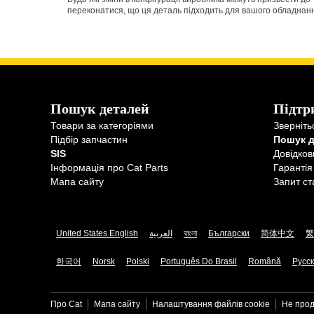
переконатися, що ця деталь підходить для вашого обладнання 
Пошук деталей
Підтр
Товари за категоріями
Зверніть
Підбір запчастин
Пошук 
SIS
Довідков
Інформація про Cat Parts
Гарантія
Мапа сайту
Запит ст
United States English
العربية
বাংলা
Български
简体中文
繁
한국어
Norsk
Polski
Português Do Brasil
Română
Русс
Про Cat
Мапа сайту
Налаштування файлів​ cookie
Не прод