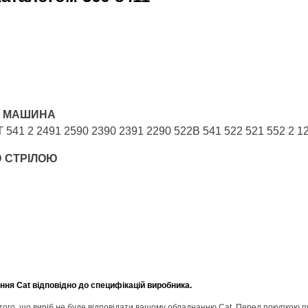
А МАШИНА
 541 2 2491 2590 2390 2391 2290 522B 541 522 521 552 2 1
Ю СТРІЛОЮ
ня Cat відповідно до специфікацій виробника.
о того, що виріб не буде відповідати вашому обладнанню Cat. Перед покупкою 