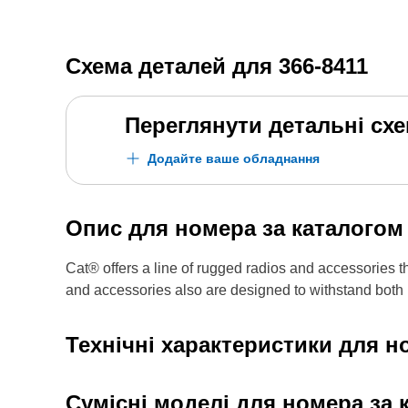
Схема деталей для
366-8411
Переглянути детальні сх
Додайте ваше обладнання
Опис для номера за каталого
Cat® offers a line of rugged radios and accessories t
and accessories also are designed to withstand both
Технічні характеристики для н
Сумісні моделі для номера за