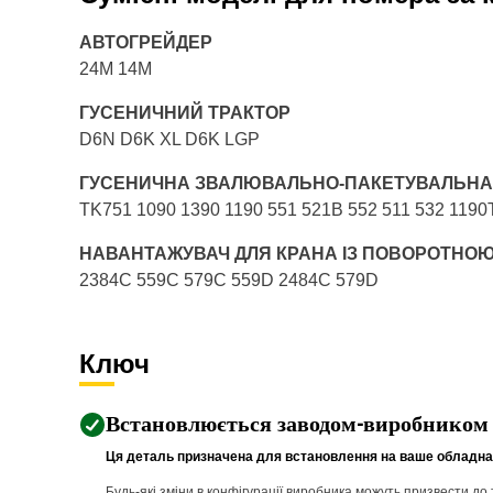
АВТОГРЕЙДЕР
24M 14M
ГУСЕНИЧНИЙ ТРАКТОР
D6N D6K XL D6K LGP
ГУСЕНИЧНА ЗВАЛЮВАЛЬНО-ПАКЕТУВАЛЬН
TK751 1090 1390 1190 551 521B 552 511 532 1190T
НАВАНТАЖУВАЧ ДЛЯ КРАНА ІЗ ПОВОРОТНО
2384C 559C 579C 559D 2484C 579D
Ключ
Встановлюється заводом-виробником
Ця деталь призначена для встановлення на ваше обладнан
Будь-які зміни в конфігурації виробника можуть призвести д