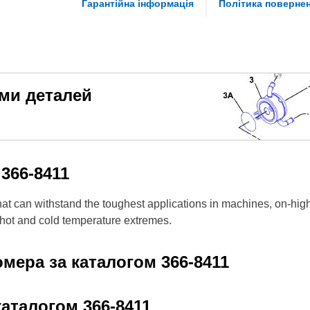
Гарантійна інформація
Політика поверне
еми деталей
м
366-8411
hat can withstand the toughest applications in machines, on-high
 hot and cold temperature extremes.
омера за каталогом
366-8411
 каталогом
366-8411