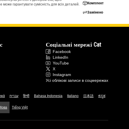
Комплект
е може гарантувати сумісність для всіх деталей.
Замінено
с
Соціальні мережі Cat
Facebook
LinkedIn
YouTube
X
Instagram
Усі облікові записи в соцмережах
ικά
עברית
हिन्दी
Bahasa Indonesia
Italiano
日本語
ಕನ್ನಡ
 Мова
Tiếng Việt