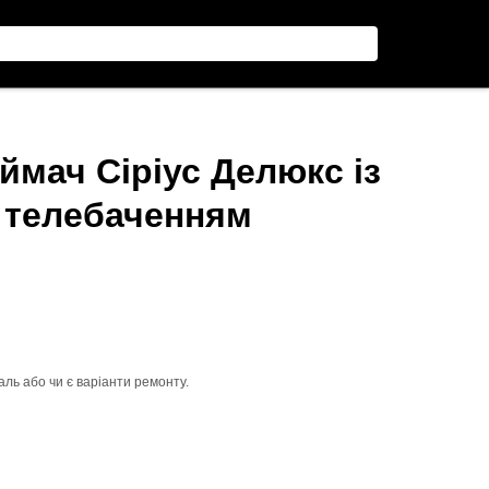
ймач Сіріус Делюкс із
 телебаченням
ль або чи є варіанти ремонту.