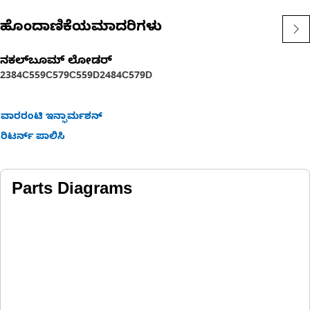
ಹೊಂದಾಣಿಕೆಯಮಾದರಿಗಳು
ನಕಲ್‌ಬೂಮ್‌ ಲೋಡರ್
2384C
559C
579C
559D
2484C
579D
ವಾರರಂಟಿ ಇನ್ಫಾರ್ಮಶನ್
ರಿಟರ್ನ್ ಪಾಲಿಸಿ
Parts Diagrams