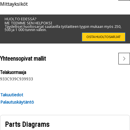
Mittayksiköt
HUOLTO EDESSÄ?
ME TEEMME SEN HELPOKSI
Täydelliset huoltosarjat saatavilla työlaitteen tyypin mukaan myös 250,
500 ja 1 000 tunnin välein.
OSTA HUOLTOSARJAT
Yhteensopivat mallit
Telakuormaaja
933C
939C
939
933
Takuutiedot
Palautuskäytäntö
Parts Diagrams