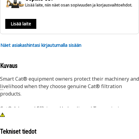
Lisää laite, niin näet osan sopivuuden ja korjausvaihtoehdot.
Lisää laite
Näet asiakashintasi kirjautumalla sisään
Kuvaus
Smart Cat® equipment owners protect their machinery and
livelihood when they choose genuine Cat® filtration
products.
Cat® Advanced Efficiency Hydraulic and Transmission
Filters provide increased contamination control without
giving up superior dirt-holding. Using improved filter
media, our filters offer higher efficiency, improved capacity
Tekniset tiedot
and lower pressure drop characteristics.