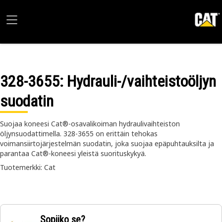
328-3655
: Hydrauli-/vaihteistoöljyn
suodatin
Suojaa koneesi Cat®-osavalikoiman hydraulivaihteiston
öljynsuodattimella. 328-3655 on erittäin tehokas
voimansiirtojärjestelmän suodatin, joka suojaa epäpuhtauksilta ja
parantaa Cat®-koneesi yleistä suorituskykyä.
Tuotemerkki: Cat
Sopiiko se?