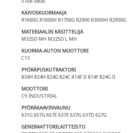
570B 580B
KAIVOSKUORMAAJA
R1600G R1600H R1700G R2900 R3000H R2900G
MATERIAALIN KÄSITTELIJÄ
M325D MH M325D L MH
KUORMA-AUTON MOOTTORI
C13
PYÖRÄPUSKUTRAKTORI
834H 824H 824G 824C 814F II 814F 824G II
MOOTTORI
C9 INDUSTRIAL
PYÖRÄKAAVINVAUNU
631G 657G 657E 637E 637G 637D 627G
GENERAATTORILAITTEISTO