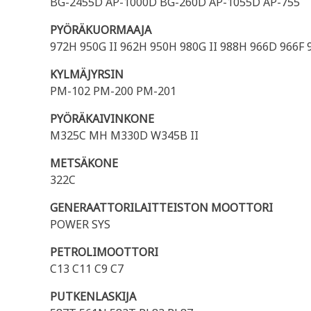
BG-2455D AP-1000D BG-260D AP-1055D AP-755
PYÖRÄKUORMAAJA
972H 950G II 962H 950H 980G II 988H 966D 966F 9
KYLMÄJYRSIN
PM-102 PM-200 PM-201
PYÖRÄKAIVINKONE
M325C MH M330D W345B II
METSÄKONE
322C
GENERAATTORILAITTEISTON MOOTTORI
POWER SYS
PETROLIMOOTTORI
C13 C11 C9 C7
PUTKENLASKIJA