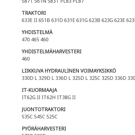
587T 561N 583T PL83 PL87
TRAKTORI
633E II 651B 631D 631E 631G 623B 623G 623E 62
YHDISTELMÄ
470 465 460
YHDISTELMÄHARVESTERI
460
LIIKKUVA HYDRAULINEN VOIMAYKSIKKÖ
330D L 329D L 336D L 325D L 325C 325D 336D 33
IT-KUORMAAJA
IT62G II IT62H IT38G II
JUONTOTRAKTORI
535C 545C 525C
PYÖRÄHARVESTERI