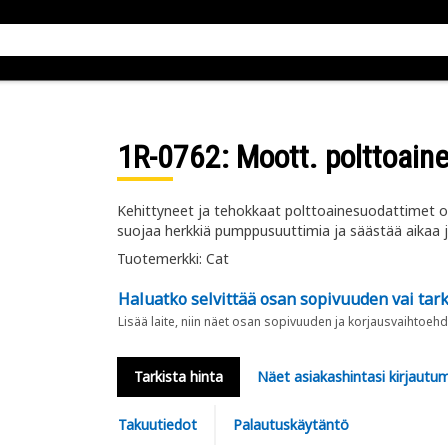
1R-0762
: Moott. polttoain
Kehittyneet ja tehokkaat polttoainesuodattimet o
suojaa herkkiä pumppusuuttimia ja säästää aikaa ja 
Tuotemerkki: Cat
Haluatko selvittää osan sopivuuden vai tark
Lisää laite, niin näet osan sopivuuden ja korjausvaihtoehd
Tarkista hinta
Näet asiakashintasi kirjautum
Takuutiedot
Palautuskäytäntö