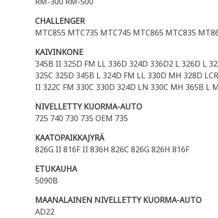
RM-300 RM-500
CHALLENGER
MTC855 MTC735 MTC745 MTC865 MTC835 MT865
KAIVINKONE
345B II 325D FM LL 336D 324D 336D2 L 326D L 3
325C 325D 345B L 324D FM LL 330D MH 328D LC
II 322C FM 330C 330D 324D LN 330C MH 365B L 
NIVELLETTY KUORMA-AUTO
725 740 730 735 OEM 735
KAATOPAIKKAJYRÄ
826G II 816F II 836H 826C 826G 826H 816F
ETUKAUHA
5090B
MAANALAINEN NIVELLETTY KUORMA-AUTO
AD22