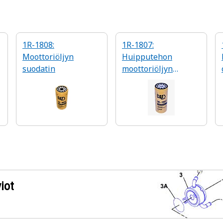
1R-1808:
1R-1807:
Moottoriöljyn
Huipputehon
suodatin
moottoriöljyn
suodatin
iot