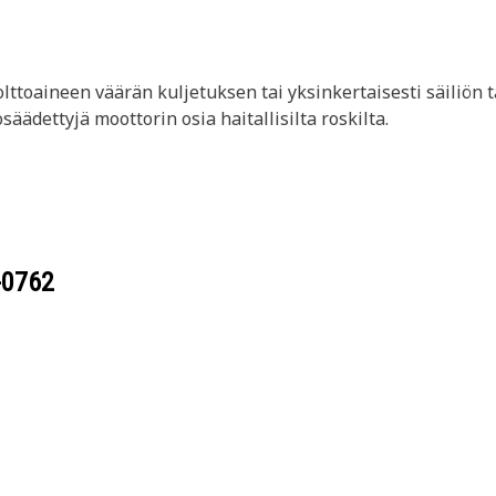
polttoaineen väärän kuljetuksen tai yksinkertaisesti säiliön
ädettyjä moottorin osia haitallisilta roskilta.
-0762