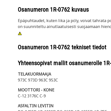
Osanumeron
1R-0762
kuvaus
Epäpuhtaudet, kuten lika ja pöly, voivat tahrata 
on suunniteltu ainutlaatuisesti suojaamaan hienosä
Osanumeron
1R-0762
tekniset tiedot
Yhteensopivat mallit osanumerolle
1R
TELAKUORMAAJA
973C 973D 963C 953C
MOOTTORI - KONE
C-12 3176C C-9
ASFALTIN LEVITIN