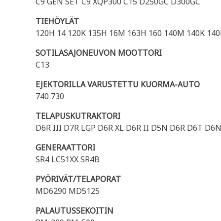
C9 GEN SET C9 XQP300 C15 D250GC D300GC
TIEHÖYLÄT
120H 14 120K 135H 16M 163H 160 140M 140K 140
SOTILASAJONEUVON MOOTTORI
C13
EJEKTORILLA VARUSTETTU KUORMA-AUTO
740 730
TELAPUSKUTRAKTORI
D6R III D7R LGP D6R XL D6R II D5N D6R D6T D
GENERAATTORI
SR4 LC51XX SR4B
PYÖRIVÄT/TELAPORAT
MD6290 MD5125
PALAUTUSSEKOITIN