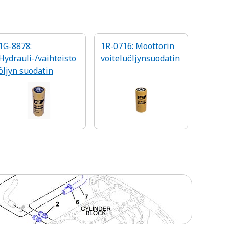
1G-8878:
1R-0716: Moottorin
Hydrauli-/vaihteisto
voiteluöljynsuodatin
öljyn suodatin