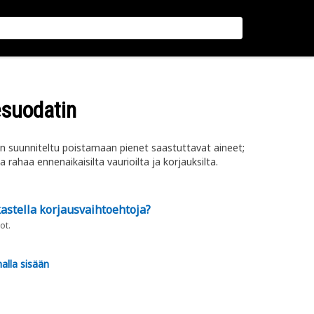
esuodatin
n suunniteltu poistamaan pienet saastuttavat aineet;
rahaa ennenaikaisilta vaurioilta ja korjauksilta.
astella korjausvaihtoehtoja?
ot.
alla sisään