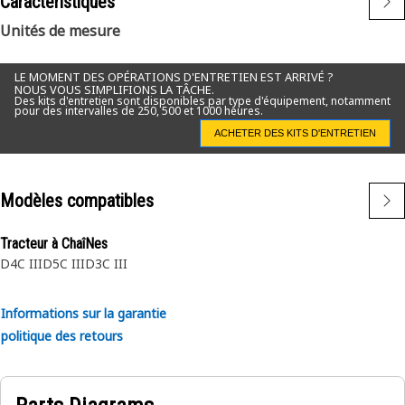
Caractéristiques
Unités de mesure
LE MOMENT DES OPÉRATIONS D'ENTRETIEN EST ARRIVÉ ?
NOUS VOUS SIMPLIFIONS LA TÂCHE.
Des kits d'entretien sont disponibles par type d'équipement, notamment
pour des intervalles de 250, 500 et 1000 heures.
ACHETER DES KITS D'ENTRETIEN
Modèles compatibles
Tracteur à ChaîNes
D4C III
D5C III
D3C III
Informations sur la garantie
politique des retours