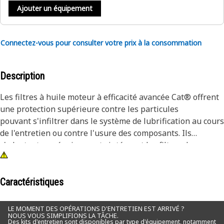
Ajouter un équipement
Connectez-vous pour consulter votre prix à la consommation
Description
Les filtres à huile moteur à efficacité avancée Cat® offrent
une protection supérieure contre les particules
pouvant s'infiltrer dans le système de lubrification au cours
de l'entretien ou contre l'usure des composants. Ils
s'adaptent aux équipements intégrant les filtres de
lubrification à efficacité avancée, mais ils constituent
également un développement pour certains filtres à
efficacité standard.
Caractéristiques
Bien que tous les filtres à huile moteur retiennent
LE MOMENT DES OPÉRATIONS D'ENTRETIEN EST ARRIVÉ ?
NOUS VOUS SIMPLIFIONS LA TÂCHE.
certaines particules abrasives, de nombreux éléments de la
Des kits d'entretien sont disponibles par type d'équipement, notamment