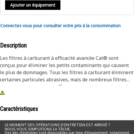
Ajouter un équipement
Connectez-vous pour consulter votre prix à la consommation
Description
Les filtres à carburant à efficacité avancée Cat® sont
conçus pour éliminer les petits contaminants qui causent
le plus de dommages. Tous les filtres à carburant éliminent
certaines particules abrasives, mais de nombreux filtres
concurrents ne sont pas efficaces pour capturer et retenir
les particules qui endommagent le plus les composants
fragiles du circuit de carburant. Les tests Caterpillar
prouvent que les filtres à carburant Cat offrent une
Caractéristiques
protection supérieure. Chaque machine Cat est plus
performante avec des pièces d'origine Cat. Non seulement
LE MOMENT DES OPÉRATIONS D'ENTRETIEN EST ARRIVÉ ?
NOUS VOUS SIMPLIFIONS LA TÂCHE.
nos filtres améliorent les performances, mais ils protègent
Des kits d'entretien sont disponibles par type d'équipement, notamment