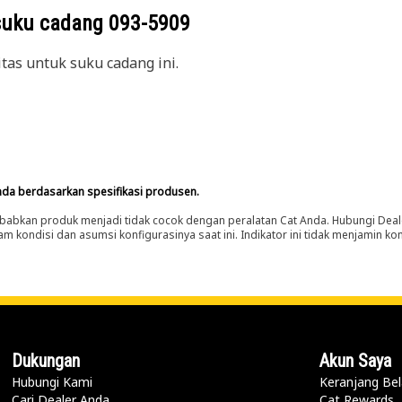
suku cadang
093-5909
itas untuk suku cadang ini.
nda berdasarkan spesifikasi produsen.
abkan produk menjadi tidak cocok dengan peralatan Cat Anda. Hubungi Deal
m kondisi dan asumsi konfigurasinya saat ini. Indikator ini tidak menjamin k
Dukungan
Akun Saya
Hubungi Kami
Keranjang Bel
Cari Dealer Anda
Cat Rewards