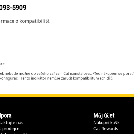
093-5909
rmace o kompatibilitě.
bce.
ek nebude možné do vašeho zařízení Cat nainstalovat. Před nákupem se poraďt
onfiguraci. Tento indikátor nemůže zaručit kompatibilitu všech dílů.
pora
Můj účet
aktujte nás
Nákupní košík
t prodejce
Cat Rewards