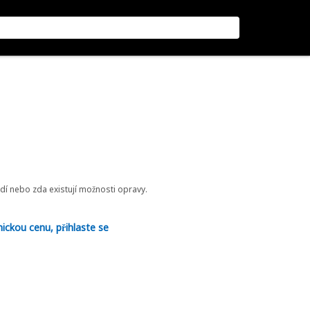
odí nebo zda existují možnosti opravy.
nickou cenu, přihlaste se