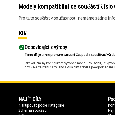
Modely kompatibilní se součástí číslo
Pro tuto součást v současnosti nemáme žádné info
Klíč
Odpovídající z výroby
Tento díl je určen pro vaše zařízení Cat podle specifikací výro
Jakékoli změny konfigurace výrobce mohou způsobit, že výrob
pro vaše zařízení Cat v jeho aktuálním stavu a předpokládané k
NAJÍT DÍLY
Pod
Nakupovat podle kategorie
Kont
Schéma součástí
Nají