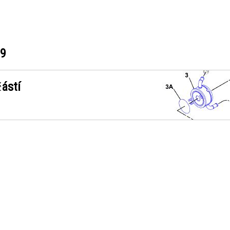
09
ástí