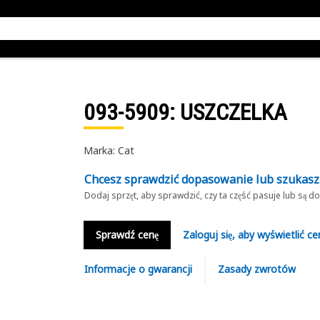
093-5909
: USZCZELKA
Marka: Cat
Chcesz sprawdzić dopasowanie lub szukas
Dodaj sprzęt, aby sprawdzić, czy ta część pasuje lub są 
Sprawdź cenę
Zaloguj się, aby wyświetlić ce
Informacje o gwarancji
Zasady zwrotów