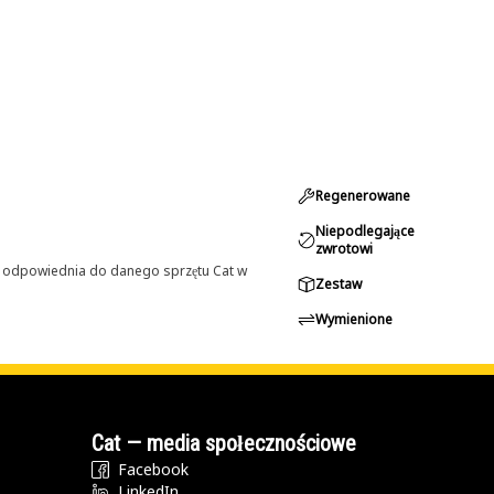
Regenerowane
Niepodlegające
zwrotowi
st odpowiednia do danego sprzętu Cat w
Zestaw
Wymienione
Cat — media społecznościowe
Facebook
LinkedIn