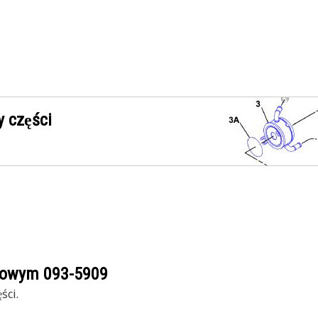
 części
ogowym
093-5909
ści.