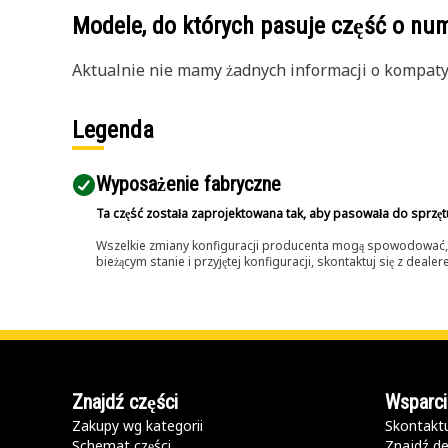
Modele, do których pasuje część o n
Aktualnie nie mamy żadnych informacji o kompatybi
Legenda
Wyposażenie fabryczne
Ta część została zaprojektowana tak, aby pasowała do sprzęt
Wszelkie zmiany konfiguracji producenta mogą spowodować, że
bieżącym stanie i przyjętej konfiguracji, skontaktuj się z dea
Znajdź części
Wsparci
Zakupy wg kategorii
Skontaktu
Schemat części
Znajdź de