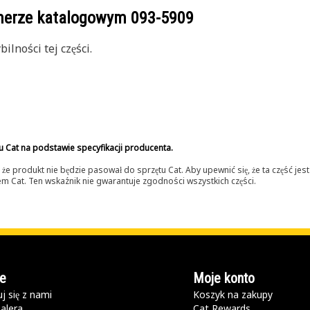
umerze katalogowym
093-5909
lności tej części.
u Cat na podstawie specyfikacji producenta.
 produkt nie będzie pasował do sprzętu Cat. Aby upewnić się, że ta część je
lerem Cat. Ten wskaźnik nie gwarantuje zgodności wszystkich części.
e
Moje konto
j się z nami
Koszyk na zakupy
alera
Cat Rewards