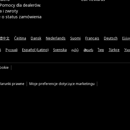
Pomocy dla dealerów.
 i zwroty
e o status zamówienia
體中文
Čeština
Dansk
Nederlands
Suomi
Français
Deutsch
Ελλη
ă
Русский
Español (Latino)
Svenska
தமிழ்
తెలుగు
ไทย
Türkçe
Укр
cookie
arunki prawne
Moje preferencje dotyczące marketingu