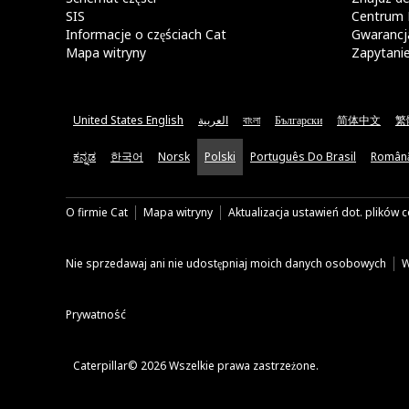
SIS
Centrum 
Informacje o częściach Cat
Gwarancja
Mapa witryny
Zapytani
United States English
العربية
বাংলা
Български
简体中文
繁
ಕನ್ನಡ
한국어
Norsk
Polski
Português Do Brasil
Român
O firmie Cat
Mapa witryny
Aktualizacja ustawień dot. plików 
Nie sprzedawaj ani nie udostępniaj moich danych osobowych
W
Prywatność
Caterpillar© 2026 Wszelkie prawa zastrzeżone.