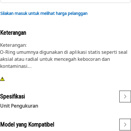
Silakan masuk untuk melihat harga pelanggan
Keterangan
Keterangan:
O-Ring umumnya digunakan di aplikasi statis seperti seal
aksial atau radial untuk mencegah kebocoran dan
kontaminasi.
Atribut:
O-Ring Cat® dibuat dari material yang cocok dengan
cairan, temperatur, dan tekanan yang terdapat dalam
Spesifikasi
engine dan alat berat Cat®. Material ini tahan terhadap
Unit Pengukuran
keausan dan ekstrusi, dan memberikan ketahanan yang
unggul terhadap set kompresi seal. Selain itu, O-Ring Cat®
dilapisi dengan PTFE untuk meminimalkan putaran dan
Model yang Kompatibel
pemotongan seal selama pemasangan seal.