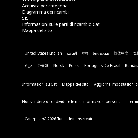
Acquista per categoria
Diagramma dei ricambi
SIS
Informazioni sulle parti di ricambio Cat
Mappa del sito
United States English
العربية
বাংলা
Български
简体中文
繁
ಕನ್ನಡ
한국어
Norsk
Polski
Português Do Brasil
Român
Informazioni su Cat
Mappa del sito
Aggiorna impostazioni c
Non vendere o condividere le mie informazioni personali
Termin
Caterpillar© 2026 Tutti i diritti riservati