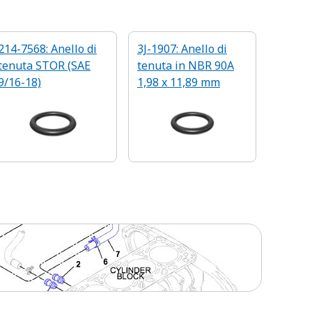
214-7568: Anello di
3J-1907: Anello di
tenuta STOR (SAE
tenuta in NBR 90A
9/16-18)
1,98 x 11,89 mm