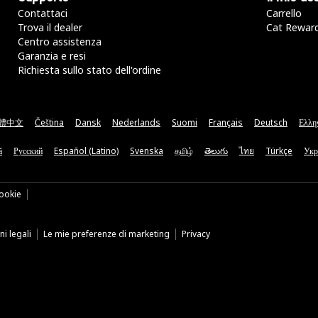
Contattaci
Carrello
Trova il dealer
Cat Rewar
Centro assistenza
Garanzia e resi
Richiesta sullo stato dell'ordine
體中文
Čeština
Dansk
Nederlands
Suomi
Français
Deutsch
Ελλη
ă
Русский
Español (Latino)
Svenska
தமிழ்
తెలుగు
ไทย
Türkçe
Укр
ookie
i legali
Le mie preferenze di marketing
Privacy