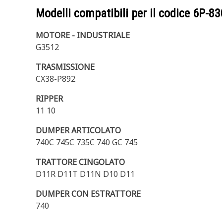
Modelli compatibili per il codice
6P-83
MOTORE - INDUSTRIALE
G3512
TRASMISSIONE
CX38-P892
RIPPER
11 10
DUMPER ARTICOLATO
740C 745C 735C 740 GC 745
TRATTORE CINGOLATO
D11R D11T D11N D10 D11
DUMPER CON ESTRATTORE
740