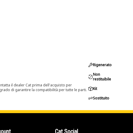
Rigenerato
Non
restituibile
tatta il dealer Cat prima dell'acquisto per
Kit
rado di garantire la compatibilità per tutte le parti.
Sostituito
count
Cat Social