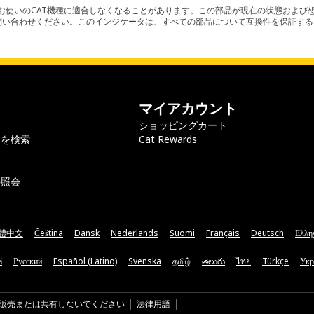
使いのCAT機種に適合しなくなることがあります。この部品が現在の状態および想
お問い合わせください。このインジケータは、すべての部品について互換性を保証す
マイアカウント
ショッピングカート
ラを検索
Cat Rewards
の照会
體中文
Čeština
Dansk
Nederlands
Suomi
Français
Deutsch
Ελλη
ă
Русский
Español (Latino)
Svenska
தமிழ்
తెలుగు
ไทย
Türkçe
Укр
販売または共有しないでください
法律用語