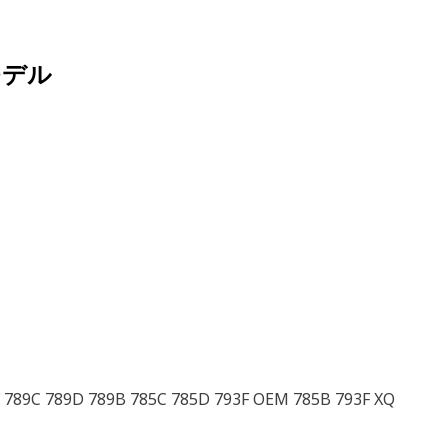
モデル
F 789C 789D 789B 785C 785D 793F OEM 785B 793F XQ