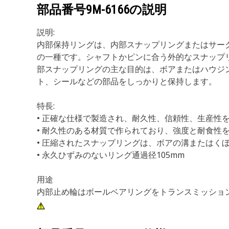
部品番号
9M-6166
の説明
説明:
内部保持リングは、内部スナップリングまたはサー
の一種です。シャフトかピンに合う外的なスナップ
部スナップリングの主な目的は、ボアまたはハウジ
ト、シールなどの部品をしっかりと保持します。
特長:
• 正確な仕様で製造され、耐久性、信頼性、生産性
• 耐久性のある材質で作られており、強度と耐食性
• 圧縮されたスナップリングは、ボアの溝またはく
• 永久ひずみのないリング通過径105mm
用途
内部止め輪はボールベアリングをトランスミッショ