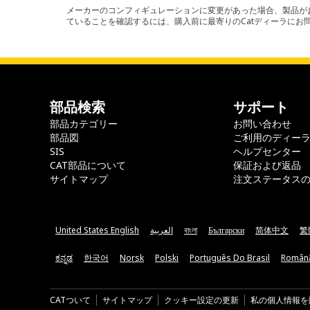
メーカーのコンフィギュレーションに変更があった場合、製品がお
ていることを確認するには、購入前に最寄りのCatディーラに
部品検索
サポート
部品カテゴリー
お問い合わせ
部品図
ご利用のディー
SIS
ヘルプセンター
CAT部品について
保証および返品
サイトマップ
注文ステータス
United States English
العربية
বাংলা
Български
简体中文
繁
ಕನ್ನಡ
한국어
Norsk
Polski
Português Do Brasil
Român
CATついて
サイトマップ
クッキー設定の更新
私の個人情報を