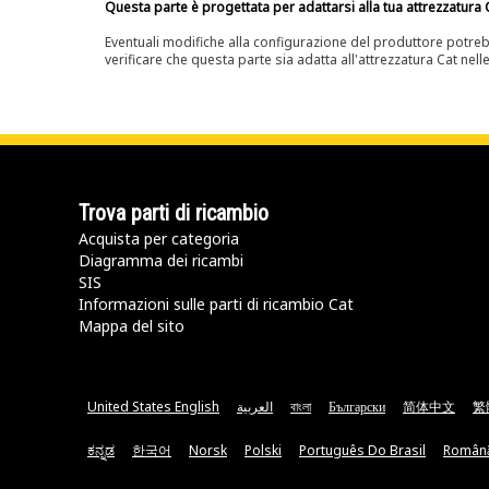
Questa parte è progettata per adattarsi alla tua attrezzatura C
Eventuali modifiche alla configurazione del produttore potreb
verificare che questa parte sia adatta all'attrezzatura Cat nell
Trova parti di ricambio
Acquista per categoria
Diagramma dei ricambi
SIS
Informazioni sulle parti di ricambio Cat
Mappa del sito
United States English
العربية
বাংলা
Български
简体中文
繁
ಕನ್ನಡ
한국어
Norsk
Polski
Português Do Brasil
Român