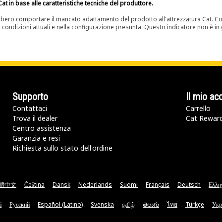
at in base alle caratteristiche tecniche del produttore.
bero comportare il mancato adattamento del prodotto all'attrezzatura Cat. Con
e condizioni attuali e nella configurazione presunta. Questo indicatore non è in g
Supporto
Il mio ac
Contattaci
Carrello
Trova il dealer
Cat Rewar
Centro assistenza
Garanzia e resi
Richiesta sullo stato dell'ordine
體中文
Čeština
Dansk
Nederlands
Suomi
Français
Deutsch
Ελλη
ă
Русский
Español (Latino)
Svenska
தமிழ்
తెలుగు
ไทย
Türkçe
Укр