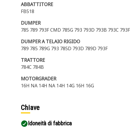
ABBATTITORE
FB518
DUMPER
785 789 793F CMD 785G 793 793D 793B 793C 793
DUMPER A TELAIO RIGIDO
789 785 789G 793 785D 793D 789D 793F
TRATTORE
784C 784B
MOTORGRADER
16H NA 14H NA 14H 14G 16H 16G
Chiave
Idoneità di fabbrica