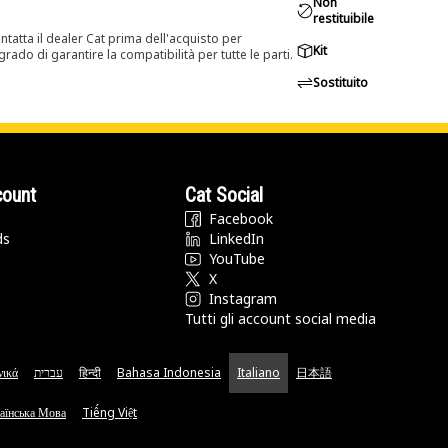
Non
restituibile
tatta il dealer Cat prima dell'acquisto per
Kit
rado di garantire la compatibilità per tutte le parti.
Sostituito
count
Cat Social
Facebook
ds
LinkedIn
YouTube
X
Instagram
Tutti gli account social media
νικά
עברית
हिन्दी
Bahasa Indonesia
Italiano
日本語
аїнська Мова
Tiếng Việt