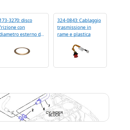
173-3270: disco
324-0843: Cablaggio
frizione con
trasmissione in
diametro esterno di
rame e plastica
431,9 mm