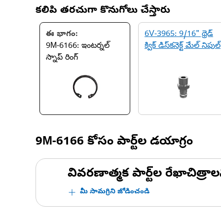
కలిపి తరచుగా కొనుగోలు చేస్తారు
ఈ భాగం:
6V-3965: 9/16" థ్రెడ్
9M-6166: ఇంటర్నల్
క్విక్ డిస్‌కనెక్ట్ మేల్ నిపుల్
స్నాప్ రింగ్
9M-6166
కోసం పార్ట్‌ల డయాగ్రం
వివరణాత్మక పార్ట్‌ల రేఖాచిత్రాల
మీ సామగ్రిని జోడించండి