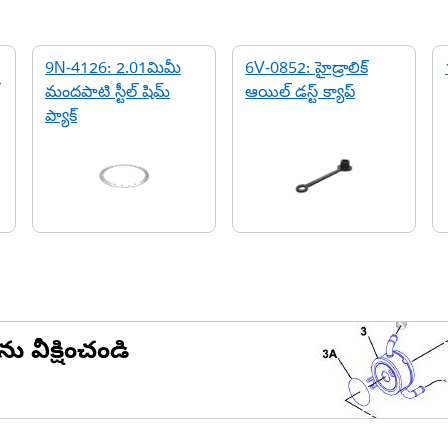
9N-4126: 2.01మిమీ
6V-0852: హైడ్రాలిక్
మందపాటి స్టీల్ షిమ్
ఆయిల్ డస్ట్ క్యాప్
ప్యాక్
ను వీక్షించండి