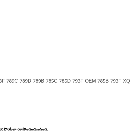
93F 789C 789D 789B 785C 785D 793F OEM 785B 793F XQ
 సరిపోయేలా రూపొందించబడింది.