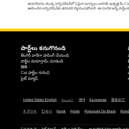
తయారీదారు యొక్క కాన్ఫిగరేషన్‌లో ఏవైనా మార్పులు జరిగితే, ఉత్పత్తి మీ C
ఊహించిన కాన్ఫిగరేషన్‌కు తగినదని నిర్ధారించుకోవాలి. ఈ సూచిక అన్ని పార్ట
పార్ట్‌లు కనుగొనండి
కేటగిరీ వారీగా షాపింగ్ చేయండి
పార్ట్‌ల డయాగ్రామ్ చూడండి
SIS
Cat పార్ట్‌ల గురించి
సైట్ మ్యాప్
United States English
العربية
বাংলা
Български
简体中文
ಕನ್ನಡ
한국어
Norsk
Polski
Português Do Brasil
Rom