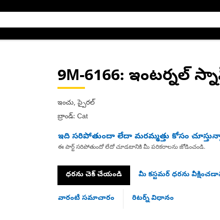
9M-6166
: ఇంటర్నల్ స్నాప
ఇంచు, స్పైరల్
బ్రాండ్: Cat
ఇది సరిపోతుందా లేదా మరమ్మత్తు కోసం చూస్తున్
ఈ పార్ట్ సరిపోతుందో లేదో చూడటానికి మీ పరికరాలను జోడించండి.
ధరను చెక్ చేయండి
మీ కస్టమర్ ధరను వీక్షించడాన
వారంటీ సమాచారం
రిటర్న్ విధానం