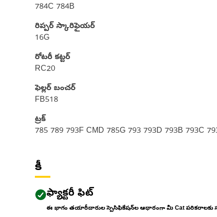
784C 784B
రిప్పర్ స్కారిఫైయర్
16G
రోటరీ కట్టర్
RC20
ఫెల్లర్ బంచర్
FB518
ట్రక్
785 789 793F CMD 785G 793 793D 793B 793C 7
కీ
ఫ్యాక్టరీ ఫిట్
ఈ భాగం తయారీదారుల స్పెసిఫికేషన్‌ల ఆధారంగా మీ Cat పరికరాలకు