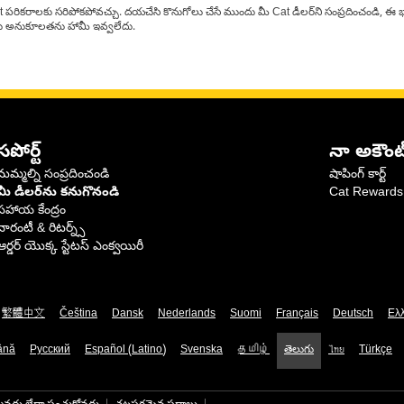
at పరికరాలకు సరిపోకపోవచ్చు. దయచేసి కొనుగోలు చేసే ముందు మీ Cat డీలర్‌ని సంప్రదించండి, ఈ భ
్‌లకు అనుకూలతను హామీ ఇవ్వలేదు.
సపోర్ట్
నా అకౌంట
మమ్మల్ని సంప్రదించండి
షాపింగ్ కార్ట్
మీ డీలర్‌ను కనుగొనండి
Cat Rewards
సహాయ కేంద్రం
వారంటీ & రిటర్న్స్
ఆర్డర్ యొక్క స్టేటస్ ఎంక్వయిరీ
繁體中文
Čeština
Dansk
Nederlands
Suomi
Français
Deutsch
Ελ
ână
Русский
Español (Latino)
Svenska
தமிழ்
తెలుగు
ไทย
Türkçe