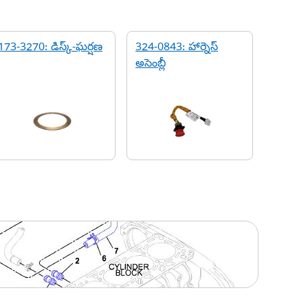
173-3270: డిస్క్-ఘర్షణ
324-0843: హార్నెస్
అసెంబ్లీ