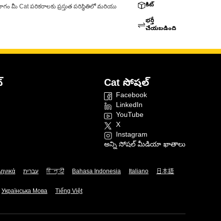
కిట్
ాగం మీ Cat పరికరాలకు ప్రస్తుత పరిస్థితిలో మరియు
భర్తీ
చేయబడింది
్
Cat సోషల్
Facebook
LinkedIn
YouTube
X
Instagram
అన్ని సోషల్ మీడియా ఖాతాలు
ληνικά
עברית
हिन्दी
Bahasa Indonesia
Italiano
日本語
Українська Мова
Tiếng Việt