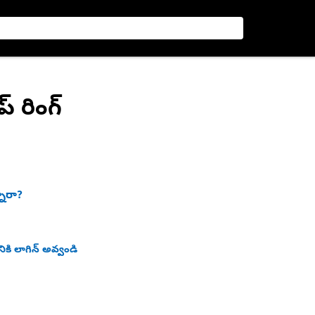
్ రింగ్
నారా?
ికి లాగిన్ అవ్వండి