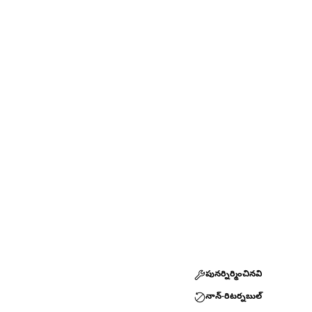
పునర్నిర్మించినవి
నాన్-రిటర్నబుల్