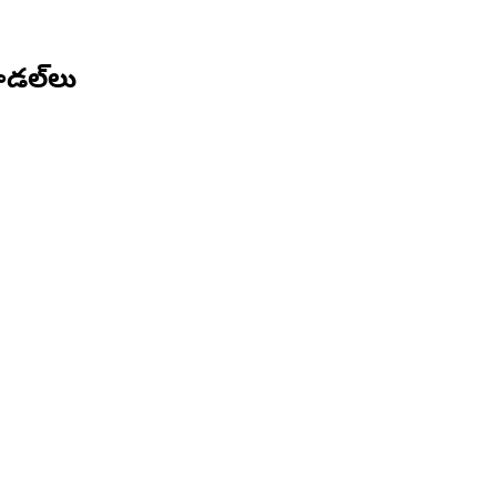
డల్‌లు