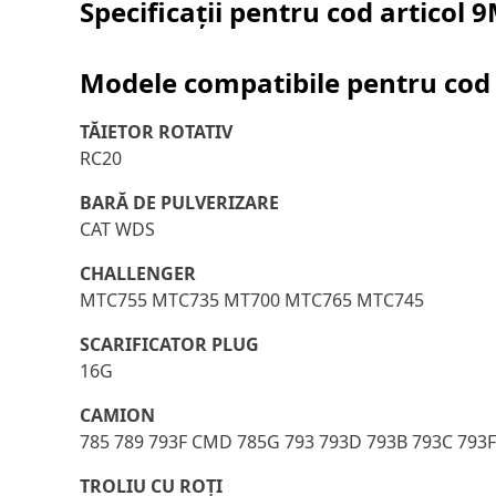
Specificații pentru cod articol
9
Modele compatibile pentru cod 
TĂIETOR ROTATIV
RC20
BARĂ DE PULVERIZARE
CAT WDS
CHALLENGER
MTC755 MTC735 MT700 MTC765 MTC745
SCARIFICATOR PLUG
16G
CAMION
785 789 793F CMD 785G 793 793D 793B 793C 793
TROLIU CU ROŢI