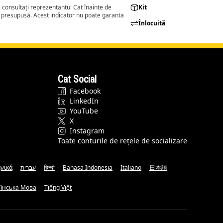
consultați reprezentantul Cat înainte de
Kit
a presupusă. Acest indicator nu poate garanta
Înlocuită
Cat Social
Facebook
LinkedIn
YouTube
X
Instagram
Toate conturile de rețele de socializare
νικά
עברית
हिन्दी
Bahasa Indonesia
Italiano
日本語
аїнська Мова
Tiếng Việt