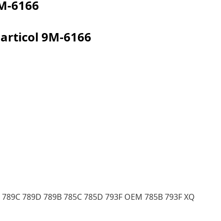
M-6166
articol
9M-6166
F 789C 789D 789B 785C 785D 793F OEM 785B 793F XQ