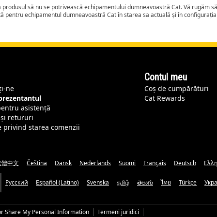
ca produsul să nu se potrivească echipamentului dumneavoastră Cat. Vă rugăm să 
tă pentru echipamentul dumneavoastră Cat în starea sa actuală și în configurați
Contul meu
ți-ne
Coș de cumpărături
eprezentantul
Cat Rewards
pentru asistență
și retururi
e privind starea comenzii
繁體中文
Čeština
Dansk
Nederlands
Suomi
Français
Deutsch
Ελλη
Русский
Español (Latino)
Svenska
தமிழ்
తెలుగు
ไทย
Türkçe
Укр
or Share My Personal Information
Termeni juridici