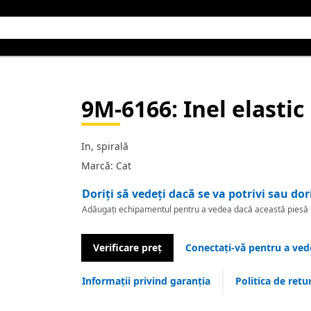
9M-6166
: Inel elastic
In, spirală
Marcă: Cat
Doriți să vedeți dacă se va potrivi sau dor
Adăugați echipamentul pentru a vedea dacă această piesă se
Verificare preț
Conectați-vă pentru a vede
Informații privind garanția
Politica de retu