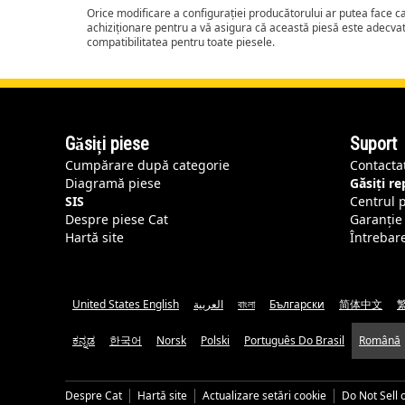
Orice modificare a configurației producătorului ar putea face 
achiziționare pentru a vă asigura că această piesă este adecva
compatibilitatea pentru toate piesele.
Găsiți piese
Suport
Cumpărare după categorie
Contacta
Diagramă piese
Găsiți r
SIS
Centrul 
Despre piese Cat
Garanție 
Hartă site
Întrebar
United States English
العربية
বাংলা
Български
简体中文
ಕನ್ನಡ
한국어
Norsk
Polski
Português Do Brasil
Română
Despre Cat
Hartă site
Actualizare setări cookie
Do Not Sell 