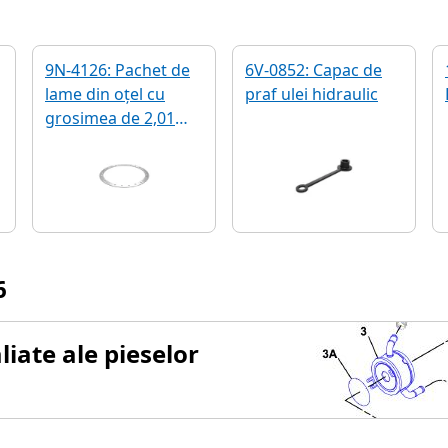
9N-4126: Pachet de
6V-0852: Capac de
lame din oțel cu
praf ulei hidraulic
grosimea de 2,01
mm
6
iate ale pieselor