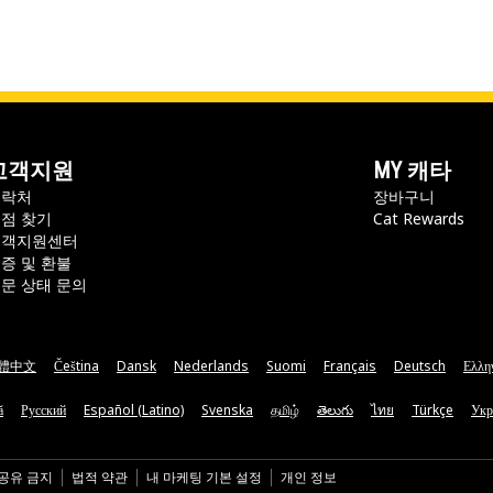
고객지원
MY 캐타
연락처
장바구니
점 찾기
Cat Rewards
고객지원센터
증 및 환불
문 상태 문의
體中文
Čeština
Dansk
Nederlands
Suomi
Français
Deutsch
Ελλη
ă
Русский
Español (Latino)
Svenska
தமிழ்
తెలుగు
ไทย
Türkçe
Укр
 공유 금지
법적 약관
내 마케팅 기본 설정
개인 정보