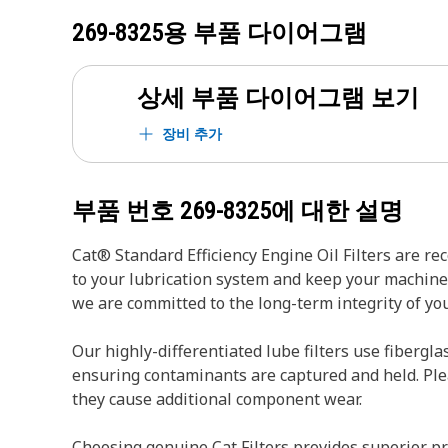
269-8325
용 부품 다이어그램
상세 부품 다이어그램 보기
장비 추가
부품 번호
269-8325
에 대한 설명
Cat® Standard Efficiency Engine Oil Filters are r
to your lubrication system and keep your machin
we are committed to the long-term integrity of y
Our highly-differentiated lube filters use fibergla
ensuring contaminants are captured and held. Pleats
they cause additional component wear.
Choosing genuine Cat Filters provides superior pr