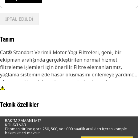
İPTAL EDİLDİ
Tanım
Cat® Standart Verimli Motor Yağı Filtreleri, geniş bir
ekipman aralığında gerçekleştirilen normal hizmet
filtreleme işlemleri için önerilir. Filtre elemanlarımız,
yağlama sisteminizde hasar oluşmasını önlemeye yardımcı
olur ve makinenizin optimum seviyelerde performans
göstermeye devam etmesini sağlar. Cat demirinizi üreten
şirket tarafından tasarlanıp üretilen bu ürünlerle, uzun
vadede ekipmanınızın bütünlüğünü korumayı hedefliyoruz.
Teknik özellikler
Yüksek oranda farklılaştırılmış yağ filtrelerimiz, filtre
BAKIM ZAMANI MI?
KOLAYI VAR
ortamı üzerinden sıvı akışı gerçekleşirken ortamdaki
Ekipman türüne göre 250, 500, ve 1000 saatlik aralıkları içeren komple
bakım kitleri mevcut.
kıvrımların esnemesini engellemek ve böylece kirleticilerin