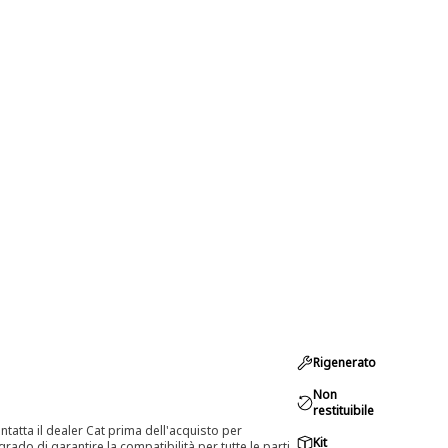
Rigenerato
Non
restituibile
tatta il dealer Cat prima dell'acquisto per
Kit
rado di garantire la compatibilità per tutte le parti.