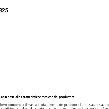
325
at in base alle caratteristiche tecniche del produttore.
bero comportare il mancato adattamento del prodotto all'attrezzatura Cat. Con
e condizioni attuali e nella configurazione presunta. Questo indicatore non è in g