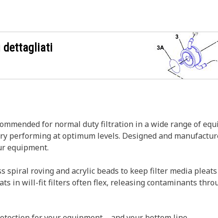
 dettagliati
ecommended for normal duty filtration in a wide range of eq
ery performing at optimum levels. Designed and manufactur
our equipment.
ss spiral roving and acrylic beads to keep filter media pleats
 in will-fit filters often flex, releasing contaminants thro
otection for your equipment – and your bottom line.