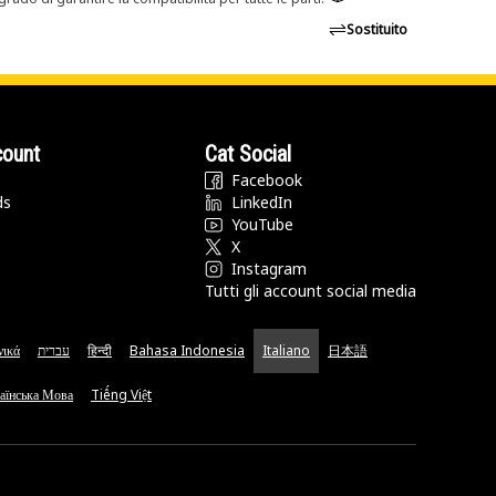
Sostituito
count
Cat Social
Facebook
ds
LinkedIn
YouTube
X
Instagram
Tutti gli account social media
νικά
עברית
हिन्दी
Bahasa Indonesia
Italiano
日本語
аїнська Мова
Tiếng Việt