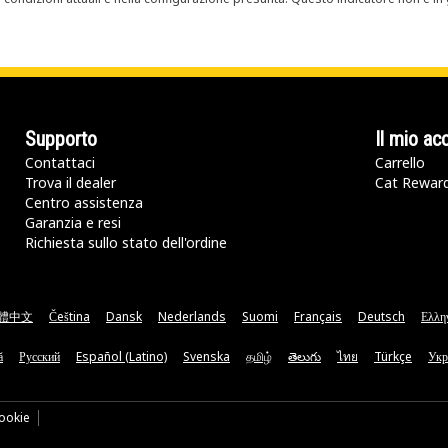
Supporto
Il mio ac
Contattaci
Carrello
Trova il dealer
Cat Rewar
Centro assistenza
Garanzia e resi
Richiesta sullo stato dell'ordine
體中文
Čeština
Dansk
Nederlands
Suomi
Français
Deutsch
Ελλη
ă
Русский
Español (Latino)
Svenska
தமிழ்
తెలుగు
ไทย
Türkçe
Укр
ookie