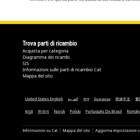
Trova parti di ricambio
Acquista per categoria
Diagramma dei ricambi
SIS
Informazioni sulle parti di ricambio Cat
Mappa del sito
United States English
العربية
বাংলা
Български
简体中文
繁
ಕನ್ನಡ
한국어
Norsk
Polski
Português Do Brasil
Român
Informazioni su Cat
Mappa del sito
Aggiorna impostazioni c