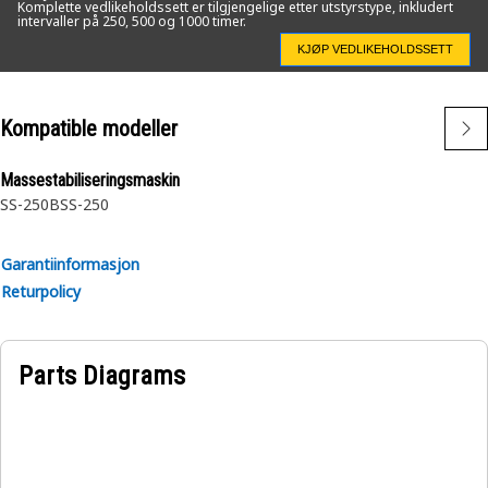
Komplette vedlikeholdssett er tilgjengelige etter utstyrstype, inkludert
intervaller på 250, 500 og 1000 timer.
KJØP VEDLIKEHOLDSSETT
Kompatible modeller
Massestabiliseringsmaskin
SS-250B
SS-250
Garantiinformasjon
Returpolicy
Parts Diagrams