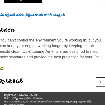
మీ కస్టమర్ ధరను వీక్షించడానికి లాగిన్ అవ్వండి
వివరణ
You can't control the environment you're working in, but you
can keep your engine working longer by keeping the air
inside clean. Cat® Engine Air Filters are designed to meet
strict standards and provide the best protection for your Cat
engine.
స్పెసిఫికేషన్
నిర్వహణకు సమయం ఉందా?
మేము దీన్ని సులభతరం చేస్తాము
250, 500 మరియు 1,000-గంటల విరామాలతో సహా పరికరాల రకం ద్వారా పూర్తి నిర్వహణ కిట్‌లు
అందుబాటులో ఉన్నాయి.