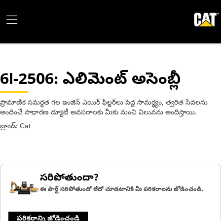
6I-2506
: ఎలిమెంట్ అసెంబ్లీ
ప్రామాణిక సమర్థత గల ఇంజిన్ ఎయిర్ ఫిల్టర్‌లు పెద్ద సామర్థ్యం, త్వరిత సేవలను
అందించే సాధారణ డ్యూటీ అవసరాలకు మీకు మంచి విలువను అందిస్తాయి.
బ్రాండ్: Cat
సరిపోతుందా?
ఈ పార్ట్ సరిపోతుందో లేదో చూడటానికి మీ పరికరాలను జోడించండి.
పరికరాన్ని జోడించండి