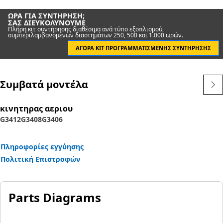
ΏΡΑ ΓΙΑ ΣΥΝΤΉΡΗΣΗ;
ΣΑΣ ΔΙΕΥΚΟΛΎΝΟΥΜΕ
Πλήρη κιτ συντήρησης διαθέσιμα ανά τύπο εξοπλισμού,
συμπεριλαμβανομένων διαστημάτων 250, 500 και 1.000 ωρών.
ΑΓΟΡΆ ΚΙΤ ΠΡΟΓΡΑΜΜΑΤΙΣΜΈΝΗΣ ΣΥΝΤΉΡΗΣΗΣ
Συμβατά μοντέλα
κινητηρας αεριου
G3412
G3408
G3406
Πληροφορίες εγγύησης
Πολιτική Επιστροφών
Parts Diagrams