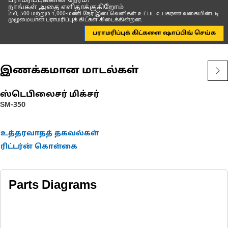
பராமரிப்புக்கான நேரம்?
நாங்கள் அதை எளிதாக்குகிறோம்
250, 500 மற்றும் 1,000-மணி நேர இடைவெளிகள் உட்பட உபகரண வகையின்படி
முழுமையான பராமரிப்புக் கிட்கள் கிடைக்கின்றன.
பராமரிப்புக் கிட்களை ஷாப்பிங் செய்க
இணக்கமான மாடல்கள்
ஸ்டெபிலைசர் மிக்சர்
SM-350
உத்தரவாதத் தகவல்கள்
ரிட்டர்ன் கொள்கை
Parts Diagrams