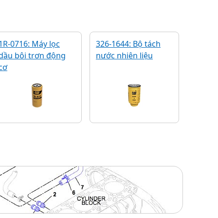
1R-0716: Máy lọc
326-1644: Bộ tách
dầu bôi trơn động
nước nhiên liệu
cơ