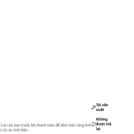
Tái sản
xuất
Không
được trả
lý Cat của bạn trước khi thanh toán để đảm bảo rằng linh
lại
 cả các linh kiện.