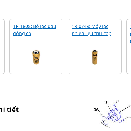
1R-1808: Bộ lọc dầu
1R-0749: Máy lọc
động cơ
nhiên liệu thứ cấp
i tiết