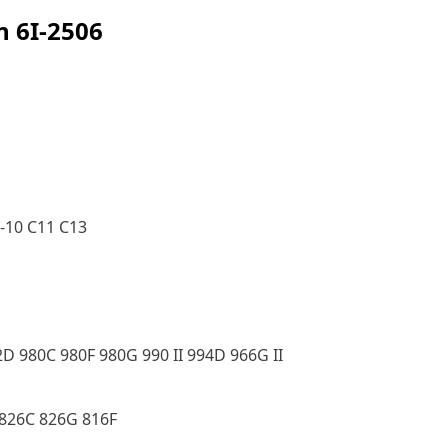
ện
6I-2506
-10 C11 C13
2D 980C 980F 980G 990 II 994D 966G II
I 826C 826G 816F