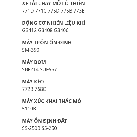
XE TẢI CHẠY MỎ LỘ THIÊN
771D 771C 775D 775B 773E
ĐỘNG CƠ NHIÊN LIỆU KHÍ
G3412 G3408 G3406
MÁY TRỘN ỔN ĐỊNH
SM-350
MÁY BƠM
SBF214 SUF557
MÁY KÉO
772B 768C
MÁY XÚC KHAI THÁC MỎ
5110B
MÁY ỔN ĐỊNH ĐẤT
SS-250B SS-250