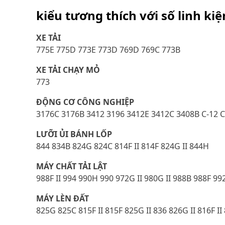
kiểu tương thích với số linh ki
XE TẢI
775E 775D 773E 773D 769D 769C 773B
XE TẢI CHẠY MỎ
773
ĐỘNG CƠ CÔNG NGHIỆP
3176C 3176B 3412 3196 3412E 3412C 3408B C-12 C
LƯỠI ỦI BÁNH LỐP
844 834B 824G 824C 814F II 814F 824G II 844H
MÁY CHẤT TẢI LẬT
988F II 994 990H 990 972G II 980G II 988B 988F 99
MÁY LÈN ĐẤT
825G 825C 815F II 815F 825G II 836 826G II 816F I