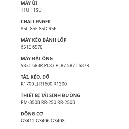
MÁY ỦI
11U 11SU
CHALLENGER
85C 85E 85D 95E
MÁY KÉO BÁNH LỐP
651E 657E
MÁY ĐẶT ỐNG
583T 583R PL83 PL87 587T 587R
TẢI, KÉO, ĐỔ
R1700 II R1600 R1300
THIẾT BỊ TÁI SINH ĐƯỜNG
RM-350B RR-250 RR-250B
ĐỘNG CƠ
G3412 G3406 G3408