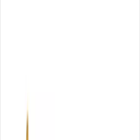
houden
• Nylon middenbuis voorkomt metaalverontreiniging
• Gegoten eindkappen voorkomen lekken