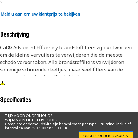
Meld u aan om uw klantprijs te bekijken
Beschrijving
Cat® Advanced Efficiency brandstoffilters zijn ontworpen
om de kleine vervuilers te verwijderen die de meeste
schade veroorzaken. Alle brandstoffilters verwijderen
sommige schurende deeltjes, maar veel filters van de
concurrentie zijn niet effectief in het opvangen en
vasthouden van de deeltjes die het schadelijkst zijn voor
onderdelen van gevoelige brandstofsystemen. Caterpillar
tests bewijzen dat Cat brandstoffilters superieure
Specificaties
bescherming bieden. Elke Cat machine presteert beter met
originele Cat onderdelen. Onze filters verbeteren niet
TIJD VOOR ONDERHOUD?
WIJ MAKEN HET EENVOUDIG
alleen de prestaties, ze beschermen ook vitale
Complete onderhoudskits zijn beschikbaar per type uitrusting, inclusief
intervallen van 250, 500 en 1000 uur.
componenten, wat leidt tot een langere levensduur en een
hogere inruilwaarde. Voor extra bescherming kunnen
ONDERHOUDSKITS KOPEN