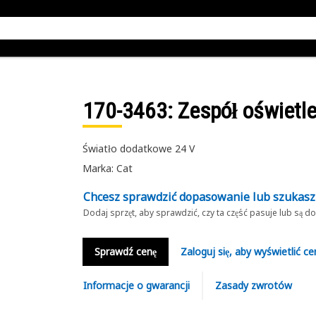
170-3463
: Zespół oświetl
Światło dodatkowe 24 V
Marka: Cat
Chcesz sprawdzić dopasowanie lub szukas
Dodaj sprzęt, aby sprawdzić, czy ta część pasuje lub są 
Sprawdź cenę
Zaloguj się, aby wyświetlić ce
Informacje o gwarancji
Zasady zwrotów