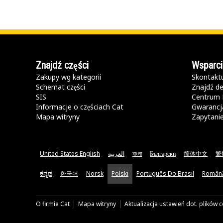
Znajdź części
Wsparci
Zakupy wg kategorii
Skontaktu
Schemat części
Znajdź de
SIS
Centrum 
Informacje o częściach Cat
Gwarancja
Mapa witryny
Zapytani
United States English
العربية
বাংলা
Български
简体中文
繁
ಕನ್ನಡ
한국어
Norsk
Polski
Português Do Brasil
Român
O firmie Cat
Mapa witryny
Aktualizacja ustawień dot. plików 