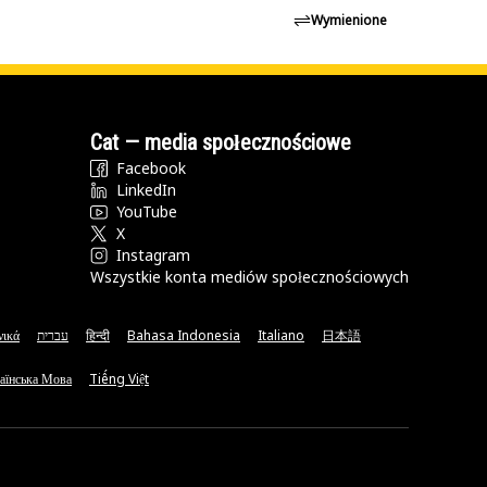
Wymienione
Cat — media społecznościowe
Facebook
LinkedIn
YouTube
X
Instagram
Wszystkie konta mediów społecznościowych
νικά
עברית
हिन्दी
Bahasa Indonesia
Italiano
日本語
аїнська Мова
Tiếng Việt