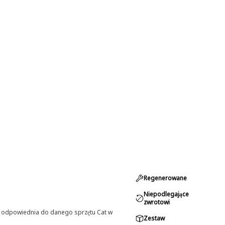
Regenerowane
Niepodlegające
zwrotowi
st odpowiednia do danego sprzętu Cat w
Zestaw