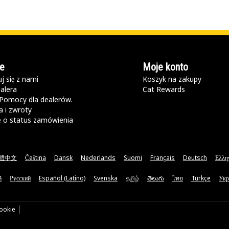
e
Moje konto
j się z nami
Koszyk na zakupy
alera
Cat Rewards
Pomocy dla dealerów.
 i zwroty
e o status zamówienia
體中文
Čeština
Dansk
Nederlands
Suomi
Français
Deutsch
Ελλη
ă
Русский
Español (Latino)
Svenska
தமிழ்
తెలుగు
ไทย
Türkçe
Укр
cookie