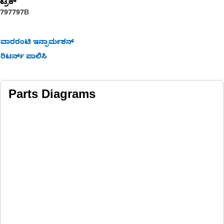
ಟ್ರಕ್
797
797B
ವಾರರಂಟಿ ಇನ್ಫಾರ್ಮಶನ್
ರಿಟರ್ನ್ ಪಾಲಿಸಿ
Parts Diagrams