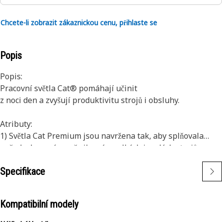
Chcete-li zobrazit zákaznickou cenu, přihlaste se
Popis
Popis:
Pracovní světla Cat® pomáhají učinit
z noci den a zvyšují produktivitu strojů i obsluhy.
Atributy:
1) Světla Cat Premium jsou navržena tak, aby splňovala
požadavky na úrovně vibrací u velkých i malých strojů.
2) Světla Cat lze přizpůsobit pro použití v jiných vozidlech ve
Specifikace
vašem vozovém parku a dodatečně namontovat na starší
stroje.
Kompatibilní modely
Použití:
Určené k použití v extrémně náročných podmínkách