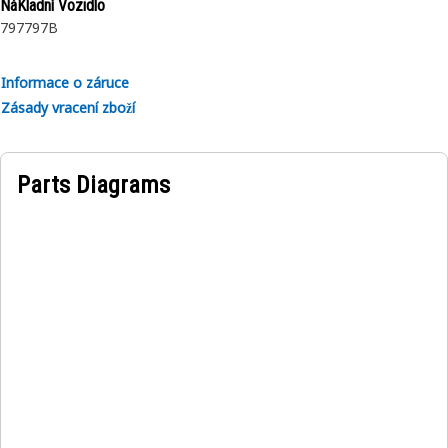
NáKladní Vozidlo
797
797B
Informace o záruce
Zásady vracení zboží
Parts Diagrams