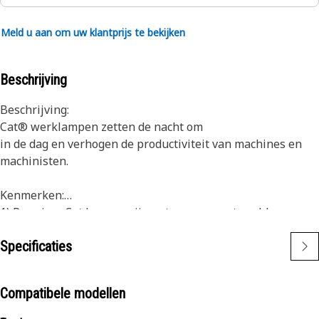
Meld u aan om uw klantprijs te bekijken
Beschrijving
Beschrijving:
Cat® werklampen zetten de nacht om
in de dag en verhogen de productiviteit van machines en
machinisten.
Kenmerken:
1) Premium Cat lampen zijn ontworpen om te voldoen aan
de veeleisende trillingsniveaus van zowel grote als kleine
Specificaties
machines
2) Cat lampen kunnen worden aangepast aan andere
machines in uw vloot en kunnen worden geplaatst op
Compatibele modellen
oudere machines