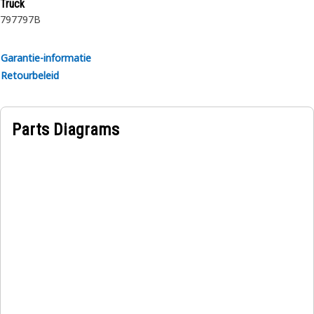
Truck
Toepassing:
797
797B
ontworpen voor gebruik in extreem zware
omstandigheden.
Garantie-informatie
Retourbeleid
Parts Diagrams