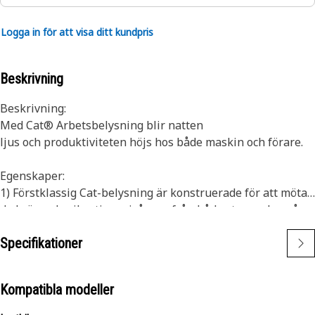
Logga in för att visa ditt kundpris
Beskrivning
Beskrivning:
Med Cat® Arbetsbelysning blir natten
ljus och produktiviteten höjs hos både maskin och förare.
Egenskaper:
1) Förstklassig Cat-belysning är konstruerade för att möta
de krävande vibrationsnivåerna från både stora och små
maskiner.
Specifikationer
2) Cat-belysning kan anpassas efter andra maskiner i
maskinpark, och de kan monteras på äldre maskiner.
Kompatibla modeller
Tillämpning:
Utformade för att användas i extremt tuffa miljöer.