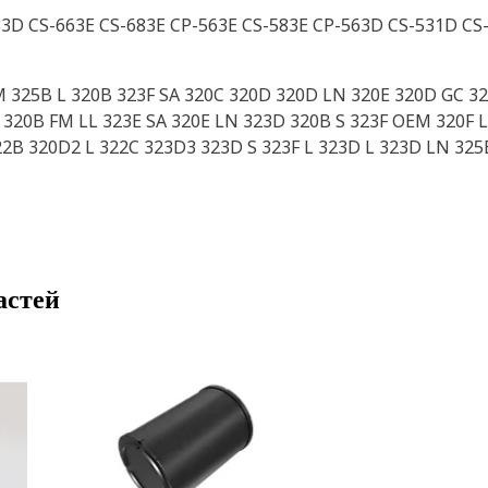
33D CS-663E CS-683E CP-563E CS-583E CP-563D CS-531D CS
M 325B L 320B 323F SA 320C 320D 320D LN 320E 320D GC 3
320B FM LL 323E SA 320E LN 323D 320B S 323F OEM 320F L
2B 320D2 L 322C 323D3 323D S 323F L 323D L 323D LN 325
астей