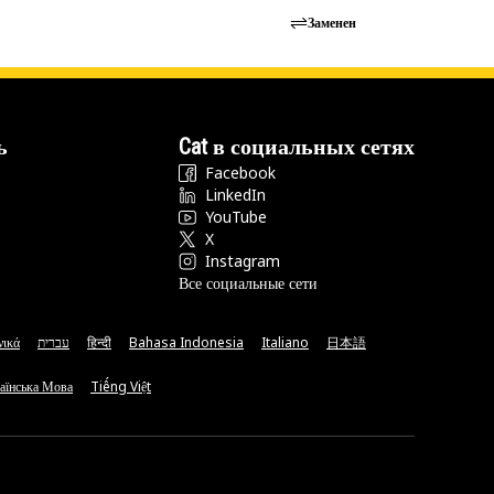
Заменен
ь
Cat в социальных сетях
Facebook
LinkedIn
YouTube
X
Instagram
Все социальные сети
νικά
עברית
हिन्दी
Bahasa Indonesia
Italiano
日本語
аїнська Мова
Tiếng Việt