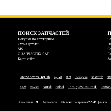
ПОИСК ЗАПЧАСТЕЙ
П
Покупки по категориям
Св
Схема деталей
На
SIS
С
О ЗАПЧАСТЯХ CAT
Га
Карта сайта
За
United States English
العربية
বাংলা
Български
简体中文
繁
ಕನ್ನಡ
한국어
Norsk
Polski
Português Do Brasil
Român
О компании Cat
Карта сайта
Обновить настройки cookie-файлов