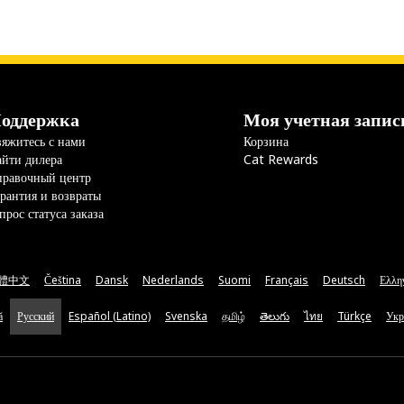
оддержка
Моя учетная запис
яжитесь с нами
Корзина
йти дилера
Cat Rewards
правочный центр
рантия и возвраты
прос статуса заказа
體中文
Čeština
Dansk
Nederlands
Suomi
Français
Deutsch
Ελλη
ă
Русский
Español (Latino)
Svenska
தமிழ்
తెలుగు
ไทย
Türkçe
Укр