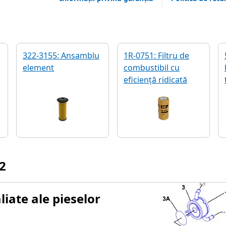
322-3155: Ansamblu
1R-0751: Filtru de
element
combustibil cu
eficiență ridicată
2
iate ale pieselor