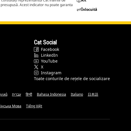
consultați reprezentantul Cat înainte de
Kit
a presupusă. Acest indicator nu poate garanta
Înlocuită
Cat Social
Facebook
LinkedIn
YouTube
X
Instagram
Toate conturile de rețele de socializare
νικά
עברית
हिन्दी
Bahasa Indonesia
Italiano
日本語
аїнська Мова
Tiếng Việt