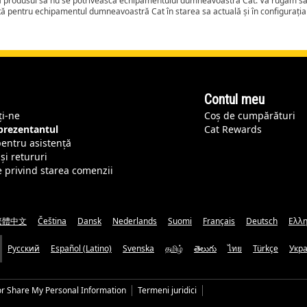
ca produsul să nu se potrivească echipamentului dumneavoastră Cat. Vă rugăm să 
tă pentru echipamentul dumneavoastră Cat în starea sa actuală și în configurați
Contul meu
ți-ne
Coș de cumpărături
eprezentantul
Cat Rewards
pentru asistență
și retururi
e privind starea comenzii
繁體中文
Čeština
Dansk
Nederlands
Suomi
Français
Deutsch
Ελλη
Русский
Español (Latino)
Svenska
தமிழ்
తెలుగు
ไทย
Türkçe
Укр
or Share My Personal Information
Termeni juridici