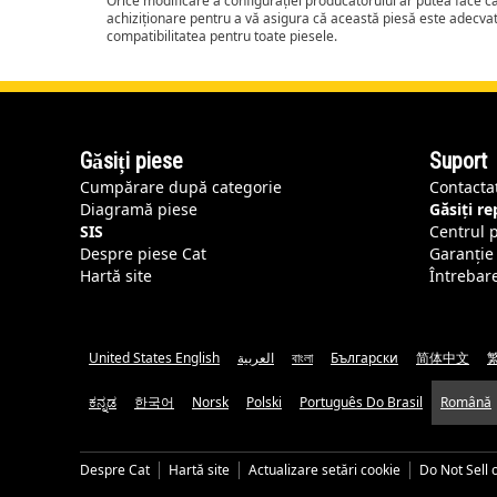
Orice modificare a configurației producătorului ar putea face 
achiziționare pentru a vă asigura că această piesă este adecva
compatibilitatea pentru toate piesele.
Găsiți piese
Suport
Cumpărare după categorie
Contacta
Diagramă piese
Găsiți r
SIS
Centrul 
Despre piese Cat
Garanție 
Hartă site
Întrebar
United States English
العربية
বাংলা
Български
简体中文
ಕನ್ನಡ
한국어
Norsk
Polski
Português Do Brasil
Română
Despre Cat
Hartă site
Actualizare setări cookie
Do Not Sell 