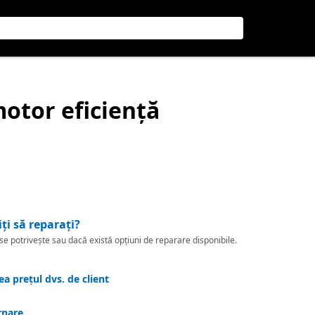
 motor eficiență
iți să reparați?
 potrivește sau dacă există opțiuni de reparare disponibile.
a prețul dvs. de client
rnare