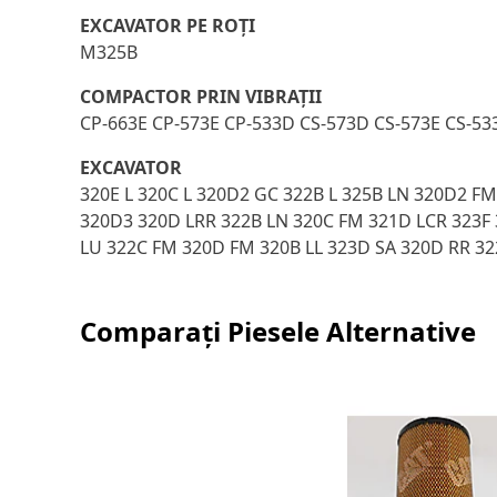
EXCAVATOR PE ROŢI
M325B
COMPACTOR PRIN VIBRAŢII
CP-663E CP-573E CP-533D CS-573D CS-573E CS-53
EXCAVATOR
320E L 320C L 320D2 GC 322B L 325B LN 320D2 FM
320D3 320D LRR 322B LN 320C FM 321D LCR 323F 3
LU 322C FM 320D FM 320B LL 323D SA 320D RR 32
Comparați Piesele Alternative