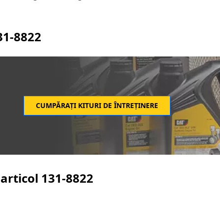
31-8822
CUMPĂRAȚI KITURI DE ÎNTREȚINERE
articol
131-8822