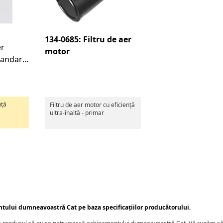
134-0685: Filtru de aer
er
motor
tandard
nță
Filtru de aer motor cu eficiență
ultra-înaltă - primar
ntului dumneavoastră Cat pe baza specificațiilor producătorului.