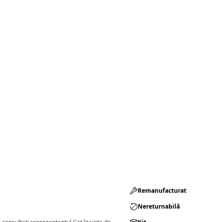
Remanufacturat​
Nereturnabilă