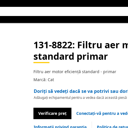
131-8822
: Filtru aer
standard primar
Filtru aer motor eficiență standard - primar
Marcă: Cat
Doriți să vedeți dacă se va potrivi sau dor
Adăugați echipamentul pentru a vedea dacă această piesă se
Verificare preț
Conectați-vă pentru a vede
Informații privind garanția
Politica de retu