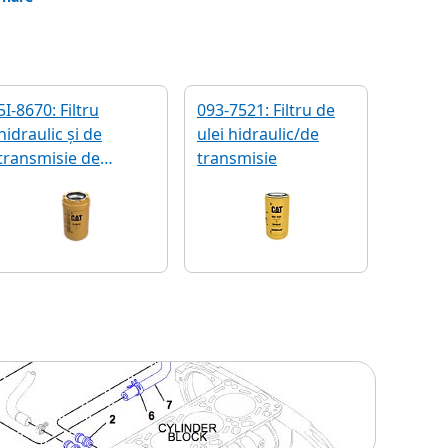
5I-8670: Filtru
093-7521: Filtru de
hidraulic și de
ulei hidraulic/de
transmisie de
transmisie
eficiență avansată