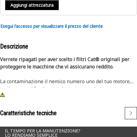
Aggiungi attrezzatura
Esegui l'accesso per visualizzare il prezzo del cliente
Descrizione
Verrete ripagati per aver scelto i filtri Cat® originali per
proteggere le macchine che vi assicurano reddito.
La contaminazione il nemico numero uno del tuo motore,
motivo per cui fondamentale proteggere le tue
apparecchiature Cat con elementi filtranti Cat originali. I
filtri aria motore primari Cat Standard Efficiency sono il
miglior valore per le applicazioni in servizio normale, in
Caratteristiche tecniche
quanto garantiscono una maggiore protezione del motore e
prevengono i fermi macchina.
IL TEMPO PER LA MANUTENZIONE?
LO RENDIAMO SEMPLICE